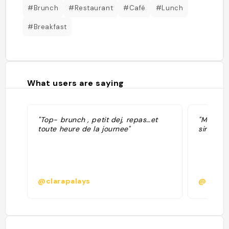
#Brunch
#Restaurant
#Café
#Lunch
#Breakfast
What users are saying
"Top- brunch , petit dej, repas…et
"Meilleu
toute heure de la journee"
sirop d’
@clarapalays
@damar