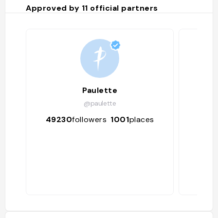
Approved by
11
official partners
Paulette
@paulette
49230
followers
1001
places
4377