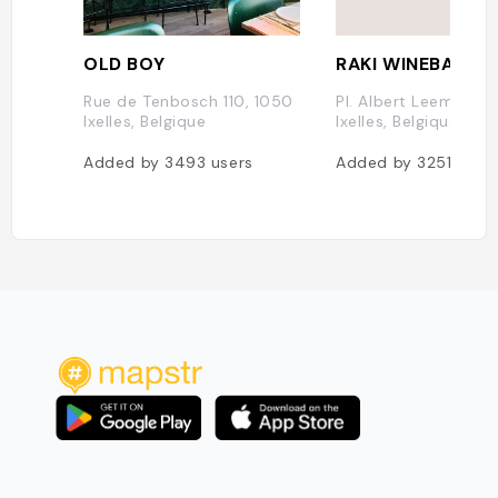
OLD BOY
RAKI WINEBAR
Rue de Tenbosch 110, 1050
Pl. Albert Leemans 1
Ixelles, Belgique
Ixelles, Belgique
Added by
3493
users
Added by
3251
user