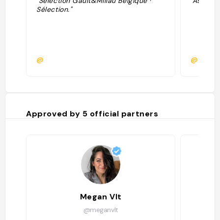
"Sélection Gault&Millau Belgique ·
"Assez c
Sélection."
@
@camil
Approved by
5
official partners
Megan Vlt
@meganvlt