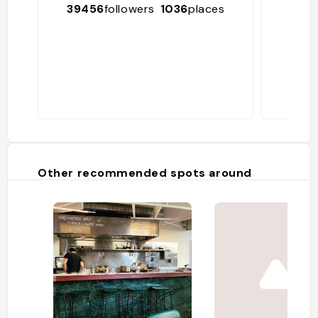
39456
followers
1036
places
165
Other recommended spots around