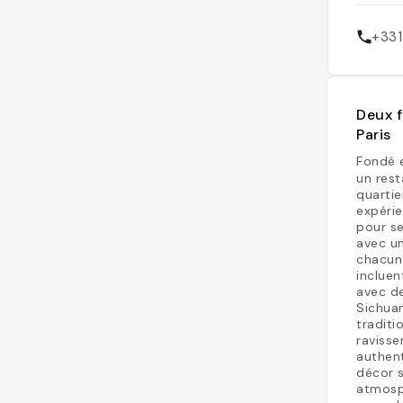
+33
Deux f
Paris
Fondé 
un rest
quartie
expérie
pour se
avec un
chacun 
incluen
avec d
Sichuan
traditi
ravisse
authent
décor s
atmosph