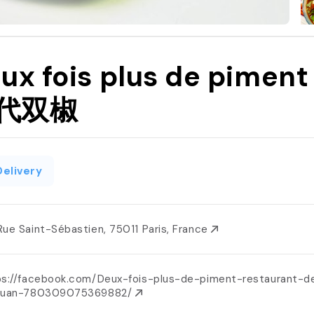
ux fois plus de piment
代双椒
Delivery
Rue Saint-Sébastien, 75011 Paris, France
ps://facebook.com/Deux-fois-plus-de-piment-restaurant-d
huan-780309075369882/