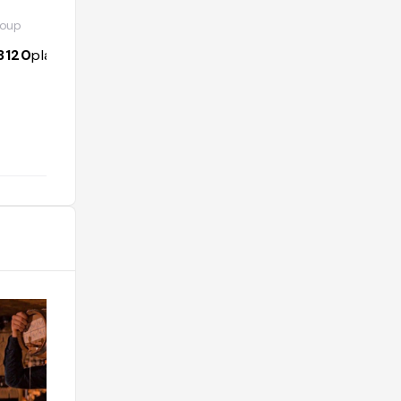
@jpeuxgouter
loup
3062
followers
493
places
3120
places