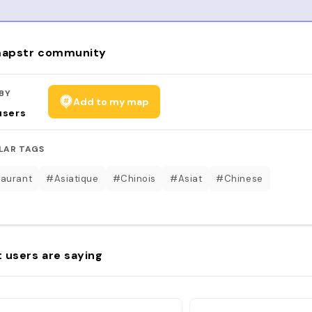
apstr community
BY
Add to my map
users
LAR TAGS
aurant
#Asiatique
#Chinois
#Asiat
#Chinese
 users are saying