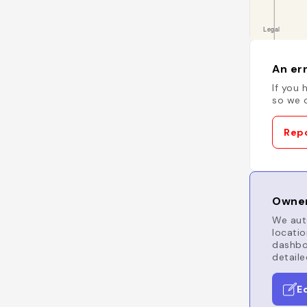
An err
If you 
so we c
Repo
Owner
We auto
locatio
dashboa
detaile
E