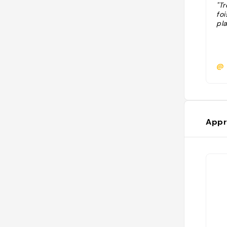
"Tr
fo
pla
@
Appr