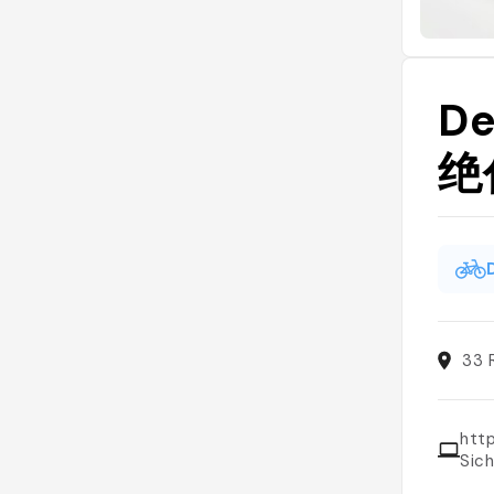
De
绝
33 
htt
Sic