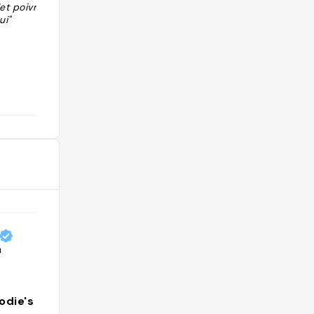
et poivron :
"J’ai pris niveau 4 c’était difficile
ui"
mais faisable, vraiment délicieux
bouillon avec plein de saveurs
atypiques"
@lalgebriste
oodie's world
J’peux goûter ?