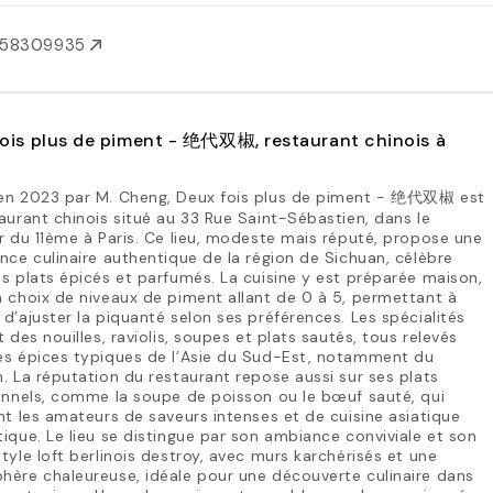
158309935
ois plus de piment - 绝代双椒, restaurant chinois à
en 2023 par M. Cheng, Deux fois plus de piment - 绝代双椒 est
aurant chinois situé au 33 Rue Saint-Sébastien, dans le
r du 11ème à Paris. Ce lieu, modeste mais réputé, propose une
nce culinaire authentique de la région de Sichuan, célèbre
s plats épicés et parfumés. La cuisine y est préparée maison,
 choix de niveaux de piment allant de 0 à 5, permettant à
d’ajuster la piquanté selon ses préférences. Les spécialités
t des nouilles, raviolis, soupes et plats sautés, tous relevés
es épices typiques de l’Asie du Sud-Est, notamment du
. La réputation du restaurant repose aussi sur ses plats
onnels, comme la soupe de poisson ou le bœuf sauté, qui
nt les amateurs de saveurs intenses et de cuisine asiatique
ique. Le lieu se distingue par son ambiance conviviale et son
tyle loft berlinois destroy, avec murs karchérisés et une
ère chaleureuse, idéale pour une découverte culinaire dans