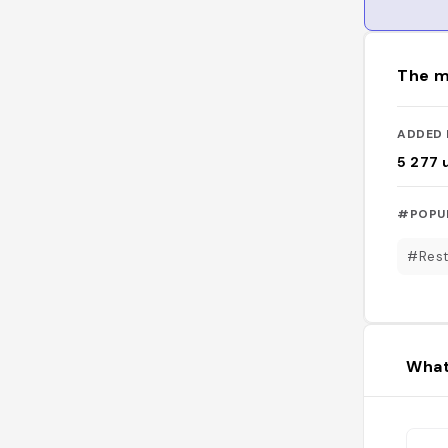
The m
ADDED 
5 277
#POPU
#Rest
What