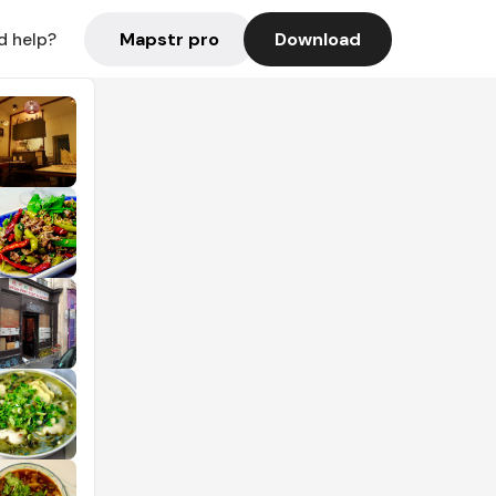
Mapstr pro
Download
d help?