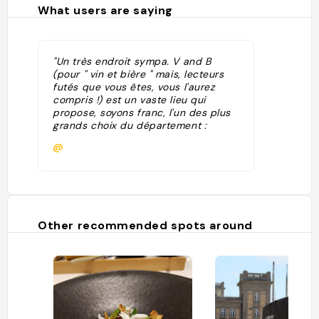
What users are saying
"Un très endroit sympa. V and B
(pour " vin et bière " mais, lecteurs
futés que vous êtes, vous l'aurez
compris !) est un vaste lieu qui
propose, soyons franc, l'un des plus
grands choix du département :
plusieurs centaines de crus, d'autres
@
de bières, mais aussi des spiritueux,
dont certains sont difficiles à trouver
ailleurs. Pour parfaire l'ensemble, un
espace est dédié à la dégustation."
Other recommended spots around