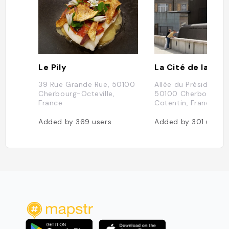
Le Pily
La Cité de la Mer
39 Rue Grande Rue, 50100
Allée du Président M
Cherbourg-Octeville,
50100 Cherbourg-e
France
Cotentin, France
Added by
369
users
Added by
301
users