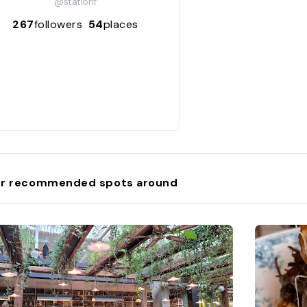
@stationf
267
followers
54
places
r recommended spots around