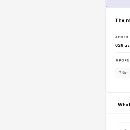
The m
ADDED 
626
us
#POPU
#Bar
What