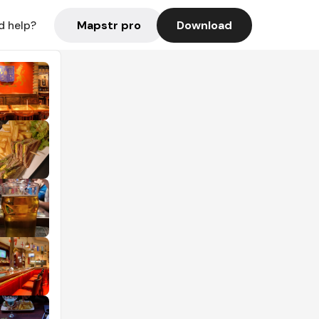
Mapstr pro
Download
d help?