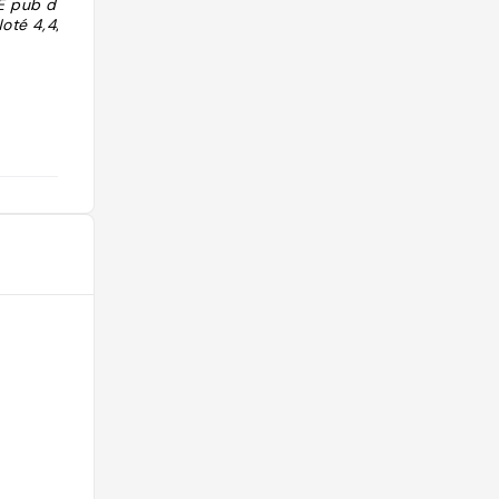
E pub des fans
"Super bar pour les soirées foot ++
Noté 4,4/5 (1145
y’a de la Kasteel Red"
@jonaahlb