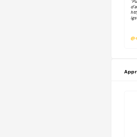
"P
d'a
ht
ig
@d
Appr