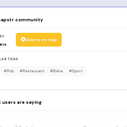
apstr community
BY
Add to my map
ers
LAR TAGS
#Pub
#Restaurant
#Bière
#Sport
 users are saying