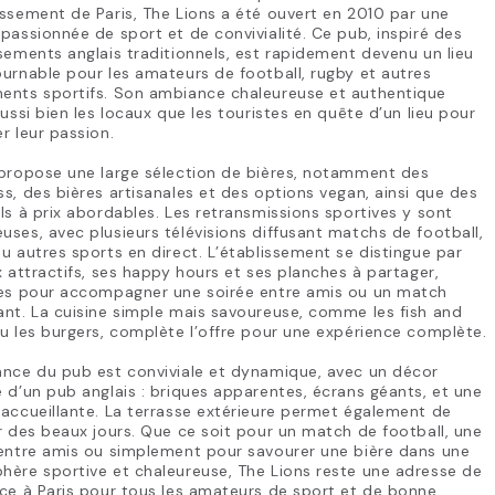
ssement de Paris, The Lions a été ouvert en 2010 par une
passionnée de sport et de convivialité. Ce pub, inspiré des
sements anglais traditionnels, est rapidement devenu un lieu
urnable pour les amateurs de football, rugby et autres
ents sportifs. Son ambiance chaleureuse et authentique
aussi bien les locaux que les touristes en quête d’un lieu pour
r leur passion.
 propose une large sélection de bières, notamment des
s, des bières artisanales et des options vegan, ainsi que des
ls à prix abordables. Les retransmissions sportives y sont
ses, avec plusieurs télévisions diffusant matchs de football,
u autres sports en direct. L’établissement se distingue par
x attractifs, ses happy hours et ses planches à partager,
tes pour accompagner une soirée entre amis ou un match
nt. La cuisine simple mais savoureuse, comme les fish and
u les burgers, complète l’offre pour une expérience complète.
ance du pub est conviviale et dynamique, avec un décor
 d’un pub anglais : briques apparentes, écrans géants, et une
accueillante. La terrasse extérieure permet également de
r des beaux jours. Que ce soit pour un match de football, une
 entre amis ou simplement pour savourer une bière dans une
ère sportive et chaleureuse, The Lions reste une adresse de
ce à Paris pour tous les amateurs de sport et de bonne