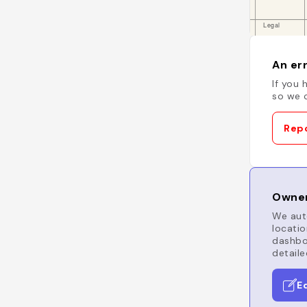
An err
If you 
so we c
Repo
Owner
We auto
locatio
dashboa
detaile
E