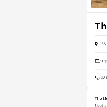
Th
153
http
+33
The Li
Situé a