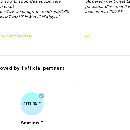
ub sportif (pub des supporters
"Apparemment c'est L
rsenal)
parisiens d'arsenal !! 
tps://www.instagram.com/reel/DX3tJ4ngRZu/?
avis en mai 2026)"
sh=MTVneHB1eWVwOXF4Yg=="
elcont.florian
@
oved by
1
official partners
Station F