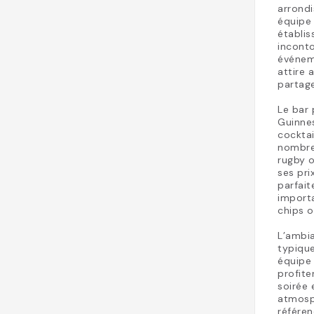
arrondi
équipe 
établis
inconto
événem
attire 
partage
Le bar
Guinnes
cocktai
nombreu
rugby o
ses pri
parfai
importa
chips o
L’ambi
typique
équipe 
profite
soirée
atmosph
référen