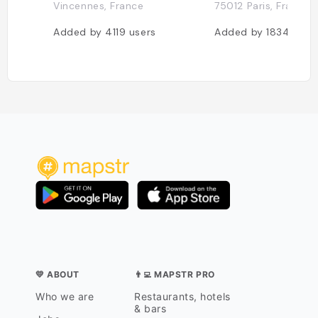
Vincennes, France
75012 Paris, France
Added by
4119
users
Added by
1834
user
💛 ABOUT
👨‍💻 MAPSTR PRO
Who we are
Restaurants, hotels
& bars