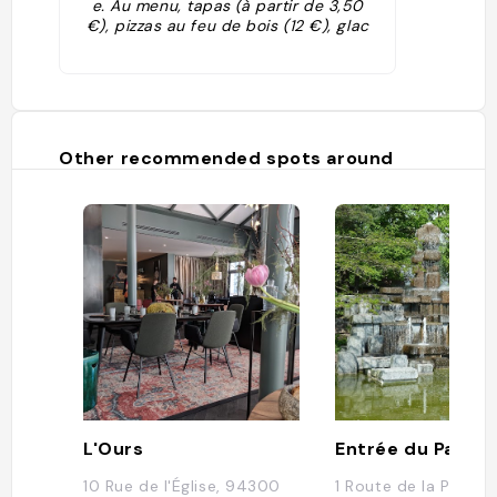
e. Au menu, tapas (à partir de 3,50
€), pizzas au feu de bois (12 €), glac
es (5 €), tour en barque sur le lac (12
€/h) et dancing le dimanche dans un
adorable pavillon de chasse. Tout l’e
sprit guinguette moderne !"
Other recommended spots around
L'Ours
10 Rue de l'Église, 94300
1 Route de la Pyrami