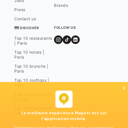
Jobs
Brands
Press
Contact us
FOLLOW US
🗺 DISCOVER
Top 10 restaurants
| Paris
Top 10 hotels |
Paris
Top 10 brunchs |
Paris
Top 10 rooftops |
Paris
x
Top 10 restaurants
| Lyon
Top 10 restaurants
La meilleure expérience Mapstr est sur
| Marseille
l'application mobile.
Enregistrez vos meilleures adresses, partagez les