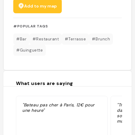
Add to my map
#POPULAR TAGS
#Bar
#Restaurant
#Terrasse
#Brunch
#Guinguette
What users are saying
"Bateau pas cher à Paris, 12€ pour
"Très ch
une heure"
dans le 
soirée q
musique 