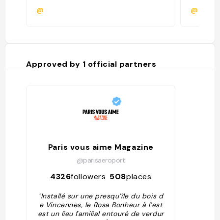
@
@adele
Approved by
1
official partners
Paris vous aime Magazine
@parisaeroport
4326
followers
508
places
"Installé sur une presqu’île du bois d
e Vincennes, le Rosa Bonheur à l’est
est un lieu familial entouré de verdur