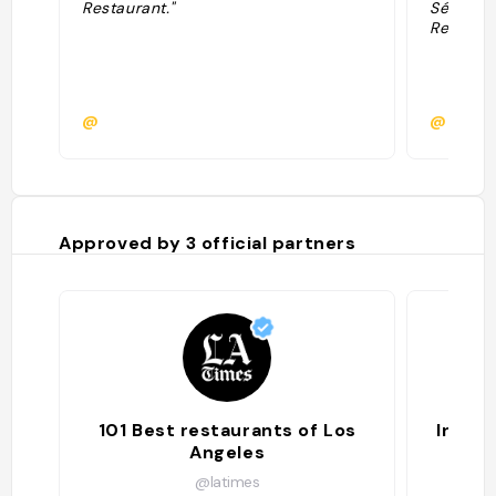
Restaurant."
Sélectio
Regional
@
@
Approved by
3
official partners
101 Best restaurants of Los
In the
Angeles
@latimes