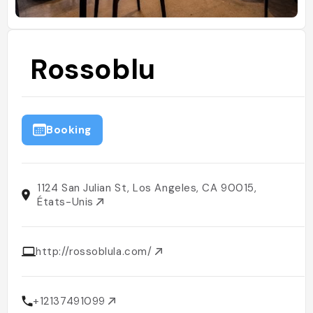
Rossoblu
Booking
1124 San Julian St, Los Angeles, CA 90015,
États-Unis
http://rossoblula.com/
+12137491099