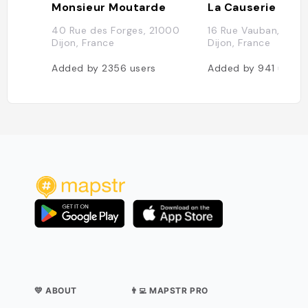
Monsieur Moutarde
40 Rue des Forges, 21000
16 Rue Vauban, 210
Dijon, France
Dijon, France
Added by
2356
users
Added by
941
users
💛 ABOUT
👨‍💻 MAPSTR PRO