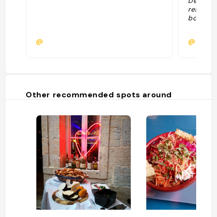
Dessert r
restaura
bon "
@
@man3
Other recommended spots around