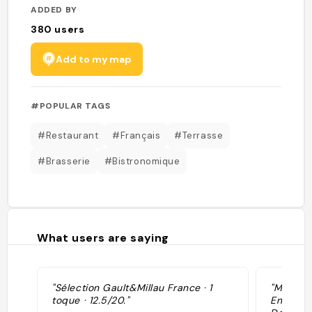
ADDED BY
380
users
Add to my map
#POPULAR TAGS
#Restaurant
#Français
#Terrasse
#Brasserie
#Bistronomique
What users are saying
"Sélection Gault&Millau France · 1
"Menu à 
toque · 12.5/20."
Entrée œ