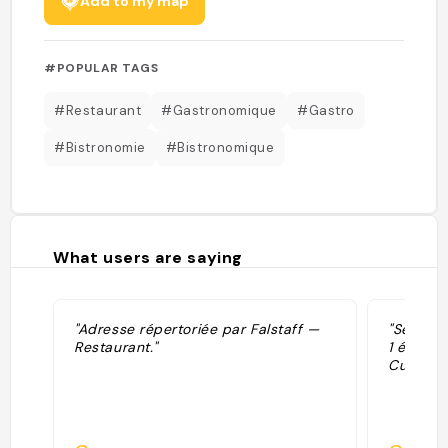
Add to my map
#POPULAR TAGS
#Restaurant
#Gastronomique
#Gastro
#Bistronomie
#Bistronomique
What users are saying
"Adresse répertoriée par Falstaff —
"Sélecti
Restaurant."
1 étoile
Cuisine."