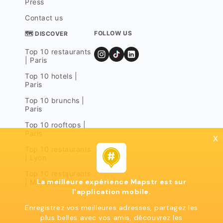
Press
Contact us
FOLLOW US
🗺 DISCOVER
Top 10 restaurants
| Paris
Top 10 hotels |
Paris
Top 10 brunchs |
Paris
Top 10 rooftops |
Paris
x
Top 10 restaurants
| Lyon
Top 10 restaurants
La meilleure expérience Mapstr est sur
| Marseille
l'application mobile.
Enregistrez vos meilleures adresses, partagez les
plus belles avec vos amis, découvrez les