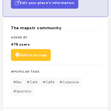
Edit your place's information
The mapstr community
ADDED BY
478
users
Add to my map
#POPULAR TAGS
#Bar
#Café
#Caffè
#Colazione
#Aperitivo