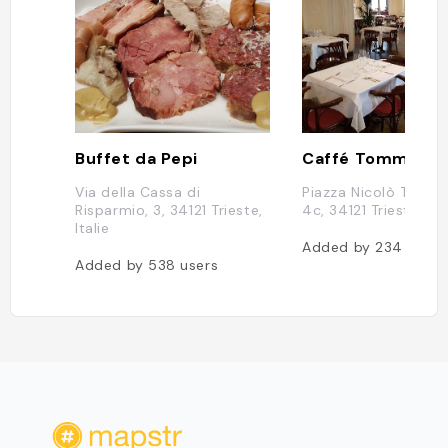
Buffet da Pepi
Caffé Tommase
Via della Cassa di
Piazza Nicolò Tomm
Risparmio, 3, 34121 Trieste,
4c, 34121 Trieste, Ita
Italie
Added by
234
users
Added by
538
users