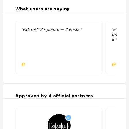
What users are saying
"Falstaff: 87 points — 2 Forks."
"✅Affasc
bellissi
internaz
@
@kojef
Approved by
4
official partners