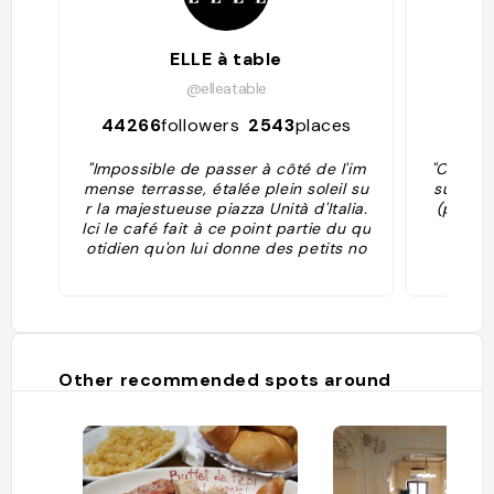
ELLE à table
@elleatable
44266
followers
2543
places
30
"Impossible de passer à côté de l'im
"Caffè s
mense terrasse, étalée plein soleil su
su Piazz
r la majestueuse piazza Unità d'Italia.
(per la
Ici le café fait à ce point partie du qu
otidien qu'on lui donne des petits no
ms, imprimés sur des petits cartons
pour la traduction."
Other recommended spots around