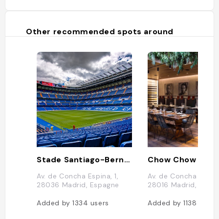
Other recommended spots around
Stade Santiago-Bernabéu
Chow Chow
Av. de Concha Espina, 1,
Av. de Concha Espina
28036 Madrid, Espagne
28016 Madrid, Espa
Added by
1334
users
Added by
1138
users