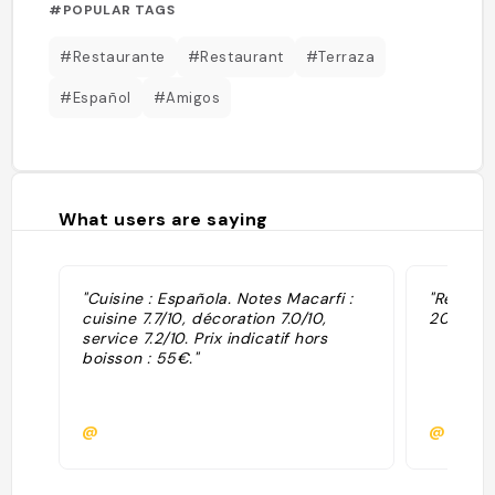
#POPULAR TAGS
#Restaurante
#Restaurant
#Terraza
#Español
#Amigos
What users are saying
"Cuisine : Española. Notes Macarfi :
"Restaur
cuisine 7.7/10, décoration 7.0/10,
2026."
service 7.2/10. Prix indicatif hors
boisson : 55€."
@
@