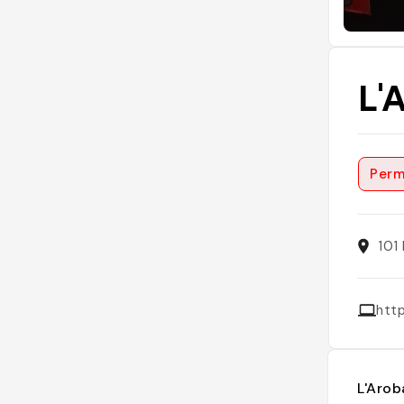
L'
Perm
101
htt
L'Arob