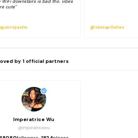
 WiFi downstairs is bad tho. vibes
re cute"
guirrejaslin
@taniap0wles
oved by
1
official partners
Imperatrice Wu
@imperatricewu
48080
followers
1824
places