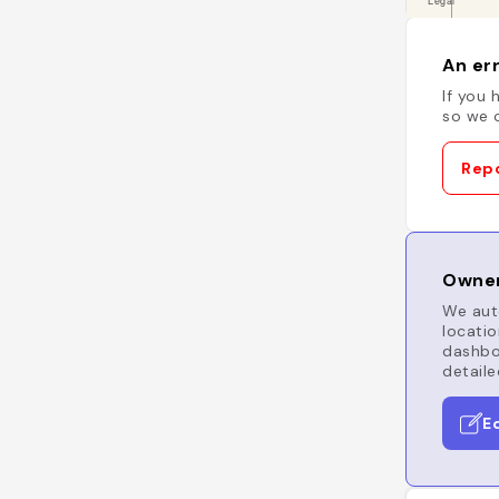
An err
If you 
so we c
Repo
Owner
We auto
locatio
dashboa
detaile
E