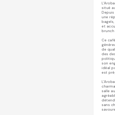
L'Aroba
situé a
Depuis 
une ré
bagels
et accu
brunch 
Ce café
généreu
de qual
des de
politiq
son en
idéal p
est pré
L'Arob
charma
salle a
agréabl
détendu
sans ch
savour