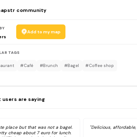
apstr community
BY
Add to my map
ers
LAR TAGS
aurant
#Café
#Brunch
#Bagel
#Coffee shop
 users are saying
te place but that was not a bagel.
"Delicious, affordable,
etty cheap about 7 euro for lunch.