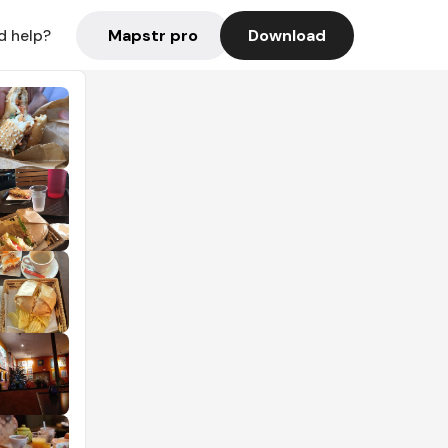
Mapstr pro
Download
d help?