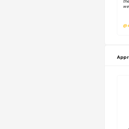
the
we
@a
Appr