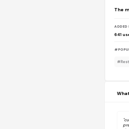
The m
ADDED 
641
us
#POPU
#Rest
What
"cu
pr