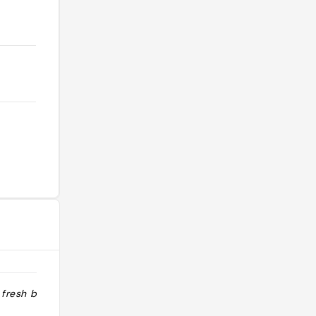
 fresh bagels"
"proche de Decathlon, sympa, petit"