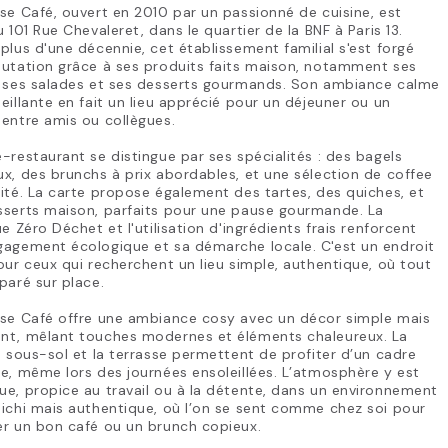
se Café, ouvert en 2010 par un passionné de cuisine, est
u 101 Rue Chevaleret, dans le quartier de la BNF à Paris 13.
plus d'une décennie, cet établissement familial s'est forgé
putation grâce à ses produits faits maison, notamment ses
, ses salades et ses desserts gourmands. Son ambiance calme
eillante en fait un lieu apprécié pour un déjeuner ou un
entre amis ou collègues.
-restaurant se distingue par ses spécialités : des bagels
x, des brunchs à prix abordables, et une sélection de coffee
ité. La carte propose également des tartes, des quiches, et
sserts maison, parfaits pour une pause gourmande. La
ue Zéro Déchet et l'utilisation d'ingrédients frais renforcent
gagement écologique et sa démarche locale. C'est un endroit
our ceux qui recherchent un lieu simple, authentique, où tout
paré sur place.
ase Café offre une ambiance cosy avec un décor simple mais
nt, mêlant touches modernes et éléments chaleureux. La
u sous-sol et la terrasse permettent de profiter d’un cadre
e, même lors des journées ensoleillées. L’atmosphère y est
e, propice au travail ou à la détente, dans un environnement
ichi mais authentique, où l’on se sent comme chez soi pour
er un bon café ou un brunch copieux.