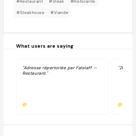
#Restaurant
#Steak
#Ristorante
#Steakhouse
#Viande
What users are saying
"Adresse répertoriée par Falstaff —
"2024: 5
Restaurant."
@
@scrist