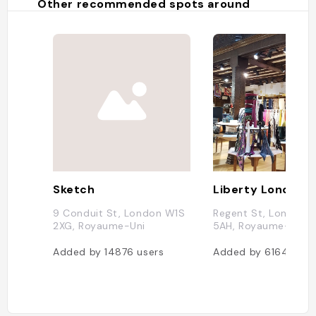
Other recommended spots around
Sketch
Liberty London
9 Conduit St, London W1S
Regent St, London 
2XG, Royaume-Uni
5AH, Royaume-Uni
Added by
14876
users
Added by
6164
user