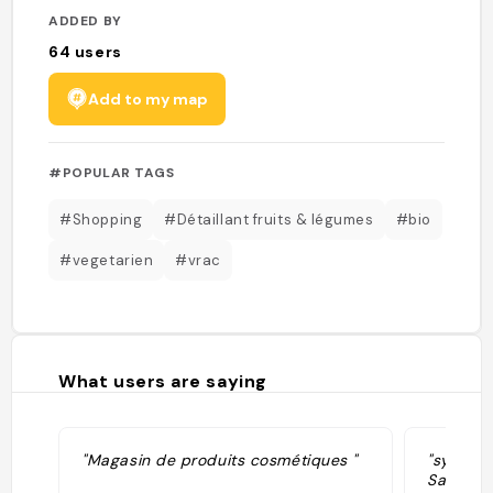
ADDED BY
64
users
Add to my map
#POPULAR TAGS
#Shopping
#Détaillant fruits & légumes
#bio
#vegetarien
#vrac
What users are saying
"Magasin de produits cosmétiques "
"sy rend
Saint Ni