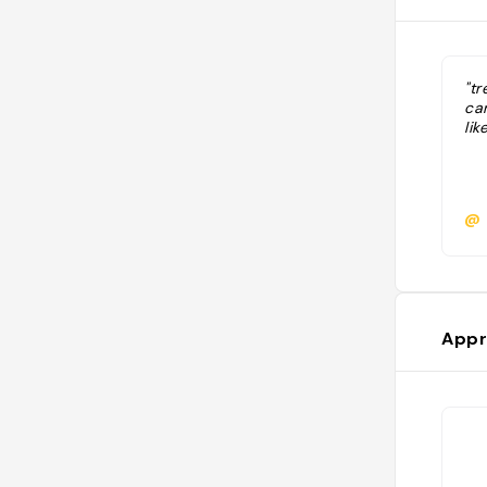
"t
car
like
@
Appr