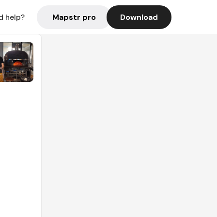
Mapstr pro
Download
d help?