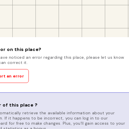
or on this place?
have noticed an error regarding this place, please let us know
an correct it.
rt an error
 of this place ?
matically retrieve the available information about your
n. If it happens to be incorrect, you can log in to our
rd for free to make changes. Plus, you'll gain access to your
d statistics as a bonus.