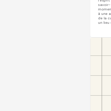
l’espri
savoir-
moment 
à une a
de la c
un lieu