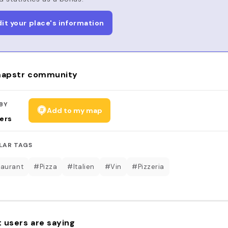
dit your place's information
apstr community
BY
Add to my map
ers
LAR TAGS
aurant
#Pizza
#Italien
#Vin
#Pizzeria
 users are saying