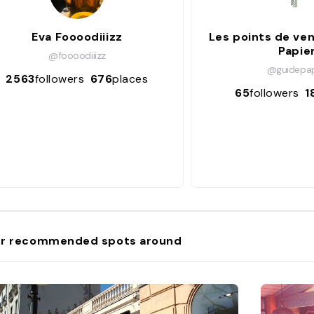
Eva Foooodiiizz
Les points de ve
Papie
@foooodiiizz
@guidepap
2563
followers
676
places
65
followers
1
r recommended spots around