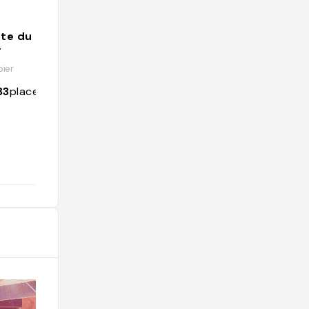
nte du Guide
Guide Papier Pinard
r
@guidepapier
ier
5
followers
35
places
83
places