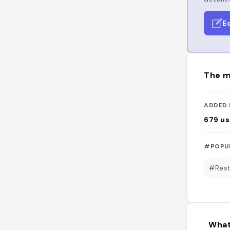
E
The m
ADDED 
679
us
#POPU
#Rest
What