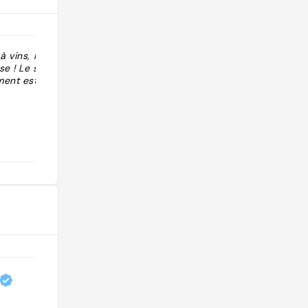
 vins, la
"Pizze de bg et petite assiette à
se ! Le service
partager, vin Bueno "
ment est
@hoodsenza