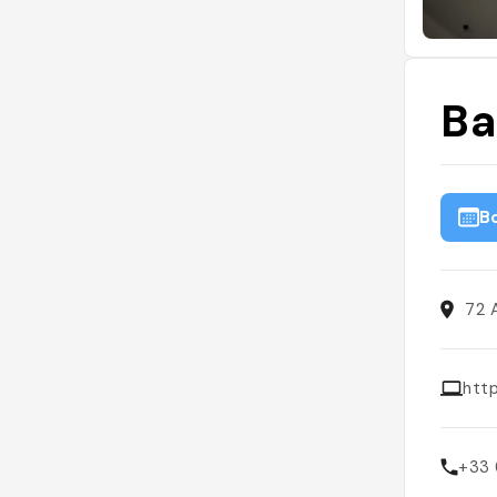
Ba
B
72 
http
+33 