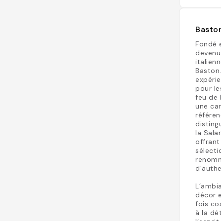
Baston
Fondé 
devenu 
italien
Baston.
expérie
pour le
feu de 
une car
référe
disting
la Sala
offrant
sélecti
renommé
d’authe
L’ambia
décor e
fois co
à la dé