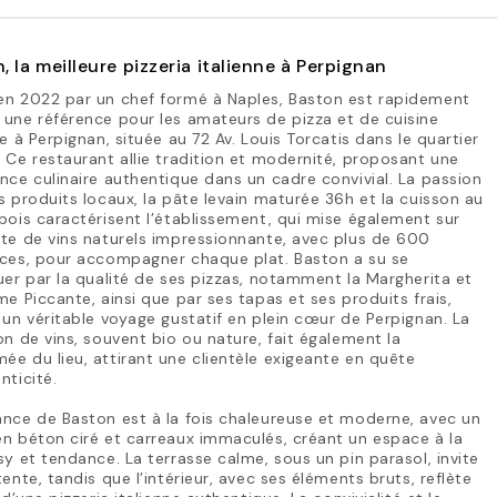
, la meilleure pizzeria italienne à Perpignan
en 2022 par un chef formé à Naples, Baston est rapidement
une référence pour les amateurs de pizza et de cuisine
ne à Perpignan, située au 72 Av. Louis Torcatis dans le quartier
 Ce restaurant allie tradition et modernité, proposant une
nce culinaire authentique dans un cadre convivial. La passion
s produits locaux, la pâte levain maturée 36h et la cuisson au
bois caractérisent l’établissement, qui mise également sur
te de vins naturels impressionnante, avec plus de 600
nces, pour accompagner chaque plat. Baston a su se
uer par la qualité de ses pizzas, notamment la Margherita et
me Piccante, ainsi que par ses tapas et ses produits frais,
 un véritable voyage gustatif en plein cœur de Perpignan. La
on de vins, souvent bio ou nature, fait également la
e du lieu, attirant une clientèle exigeante en quête
nticité.
nce de Baston est à la fois chaleureuse et moderne, avec un
n béton ciré et carreaux immaculés, créant un espace à la
sy et tendance. La terrasse calme, sous un pin parasol, invite
tente, tandis que l’intérieur, avec ses éléments bruts, reflète