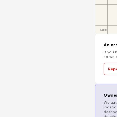
An err
If you 
so we c
Repo
Owner
We auto
locatio
dashboa
detaile