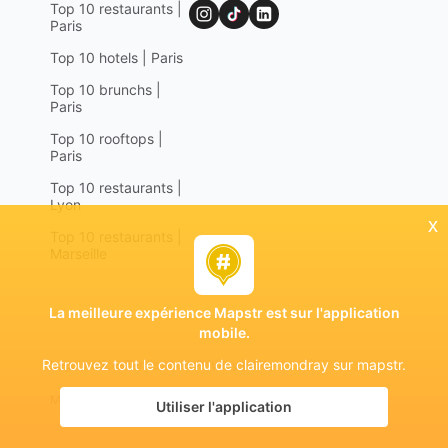
Top 10 restaurants |
Paris
Top 10 hotels | Paris
Top 10 brunchs |
Paris
Top 10 rooftops |
Paris
Top 10 restaurants |
Lyon
x
Top 10 restaurants |
Marseille
La meilleure expérience Mapstr est sur l'application
mobile.
Retrouvez tout le contenu de clairemondray sur mapstr.
Legal notices
Terms of use
Privacy policy
Mapstr 2024 | All rights reserved
Utiliser l'application