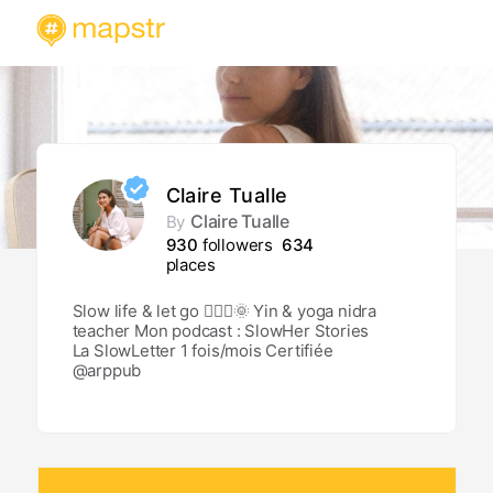
Claire Tualle
Claire Tualle
By
930
followers
634
places
Slow life & let go 🧘🏻‍♀️🌞 Yin & yoga nidra
teacher Mon podcast : SlowHer Stories
La SlowLetter 1 fois/mois Certifiée
@arppub