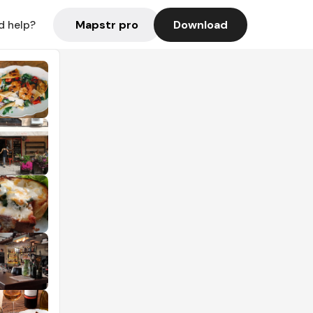
Mapstr pro
Download
d help?