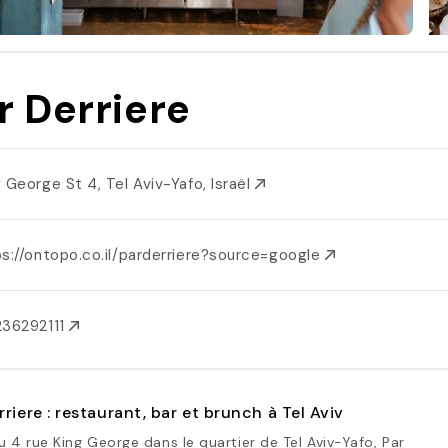
r Derriere
g George St 4, Tel Aviv-Yafo, Israël
s://ontopo.co.il/parderriere?source=google
36292111
rriere : restaurant, bar et brunch à Tel Aviv
u 4 rue King George dans le quartier de Tel Aviv-Yafo, Par