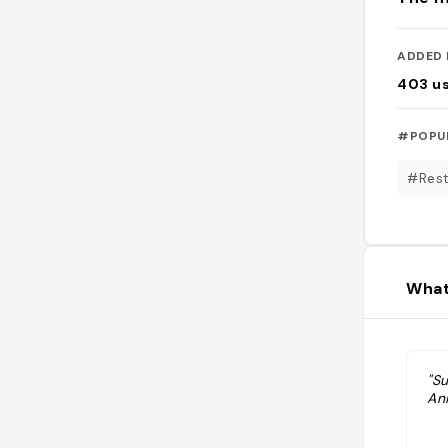
ADDED 
403
u
#POPU
#Rest
What
"Su
An