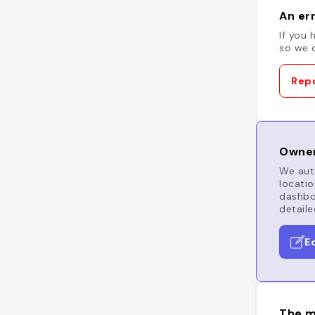
An err
If you 
so we c
Repo
Owner
We auto
locatio
dashboa
detaile
E
The m