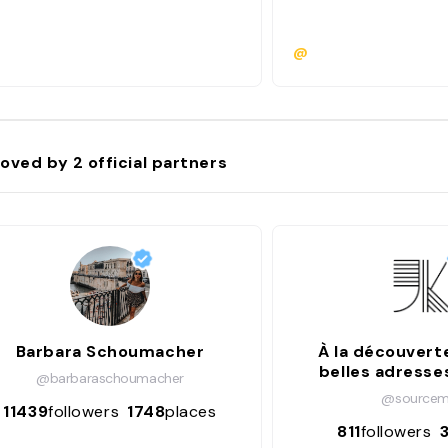
@
oved by
2
official partners
Barbara Schoumacher
À la découvert
belles adresse
@barbaraschoumacher
@sourcem
11439
followers
1748
places
811
followers