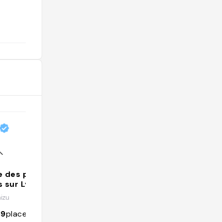
@
e des plus
s sur Lyon
izu
39
places