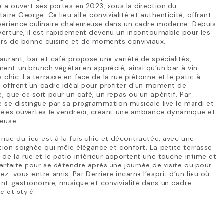
e a ouvert ses portes en 2023, sous la direction du
taire George. Ce lieu allie convivialité et authenticité, offrant
périence culinaire chaleureuse dans un cadre moderne. Depuis
erture, il est rapidement devenu un incontournable pour les
rs de bonne cuisine et de moments conviviaux.
aurant, bar et café propose une variété de spécialités,
nt un brunch végétarien apprécié, ainsi qu’un bar à vin
s chic. La terrasse en face de la rue piétonne et le patio à
re offrent un cadre idéal pour profiter d’un moment de
, que ce soit pour un café, un repas ou un apéritif. Par
e se distingue par sa programmation musicale live le mardi et
irées ouvertes le vendredi, créant une ambiance dynamique et
euse.
nce du lieu est à la fois chic et décontractée, avec une
ion soignée qui mêle élégance et confort. La petite terrasse
 de la rue et le patio intérieur apportent une touche intime et
arfaite pour se détendre après une journée de visite ou pour
ez-vous entre amis. Par Derriere incarne l’esprit d’un lieu où
nt gastronomie, musique et convivialité dans un cadre
e et stylé.