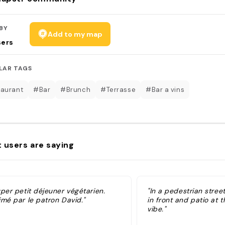
BY
Add to my map
sers
LAR TAGS
aurant
#Bar
#Brunch
#Terrasse
#Bar a vins
 users are saying
per petit déjeuner végétarien.
"In a pedestrian street
imé par le patron David."
in front and patio at 
vibe."