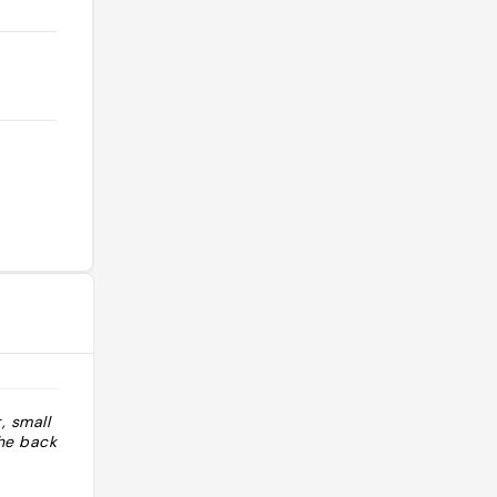
, small terrace
"Music Live le mardi - Réserver avant
the back. Nice
d'y aller - Ouvert le vendredi soir -
Boss : George"