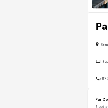
Pa
Kin
http
+972
Par De
Situé a