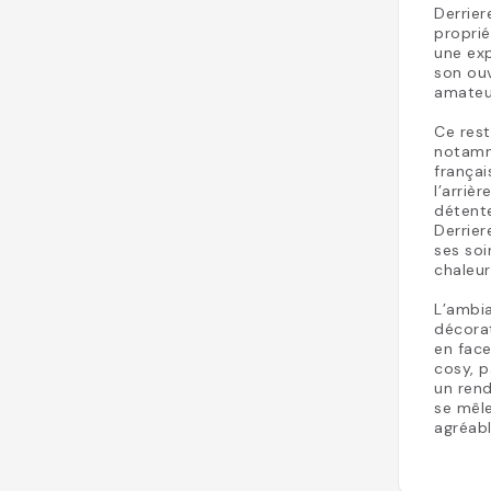
Derrier
proprié
une ex
son ouv
amateu
Ce rest
notamme
françai
l’arriè
détente
Derrier
ses so
chaleur
L’ambia
décorat
en face
cosy, p
un rend
se mêle
agréabl