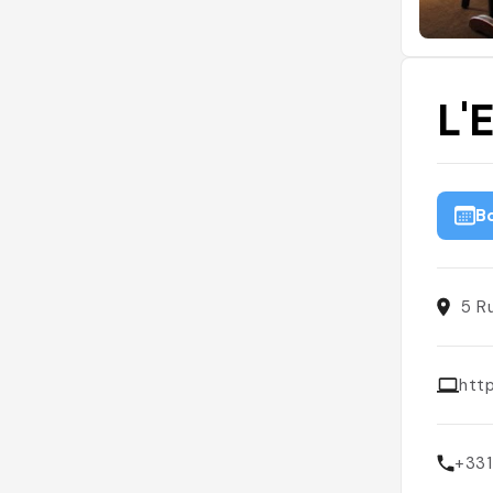
L'
B
5 R
http
+33