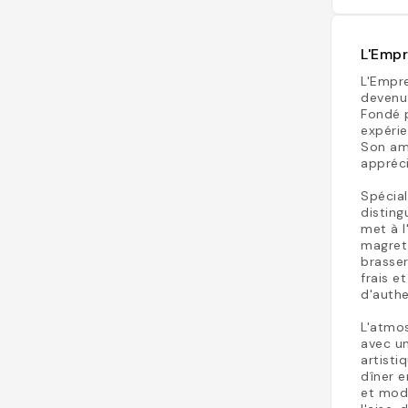
L'Empr
L'Empre
devenu
Fondé p
expérie
Son am
appréci
Spécial
disting
met à l
magret 
brasser
frais e
d'authe
L'atmos
avec u
artisti
dîner e
et mode