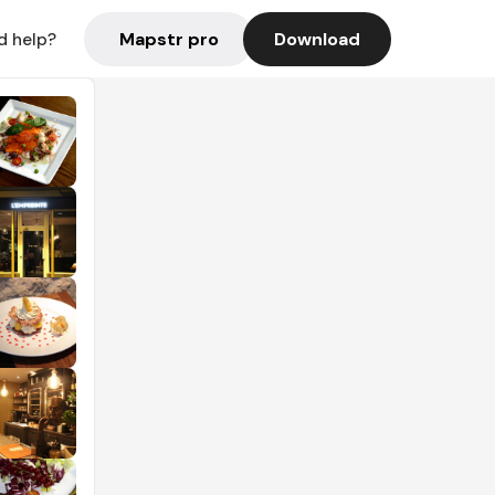
Mapstr pro
Download
d help?