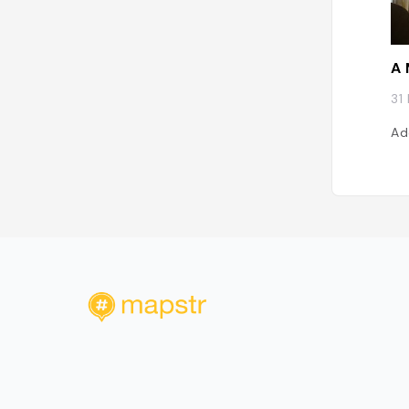
A 
31
Ad