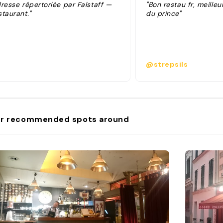
dresse répertoriée par Falstaff —
"Bon restau fr, meilleu
taurant."
du prince"
@strepsils
r recommended spots around