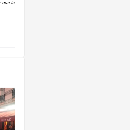
r que la table
"Croisé le responsable, dispo vers
10h30 pour discuter. "
@