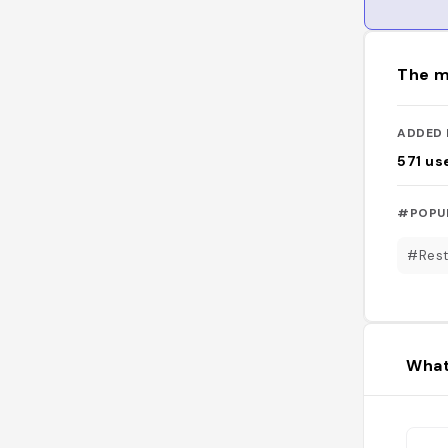
The m
ADDED 
571
us
#POPU
#Rest
What