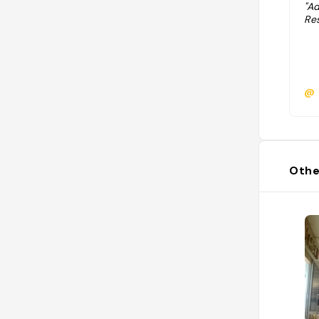
"A
Res
@
Othe