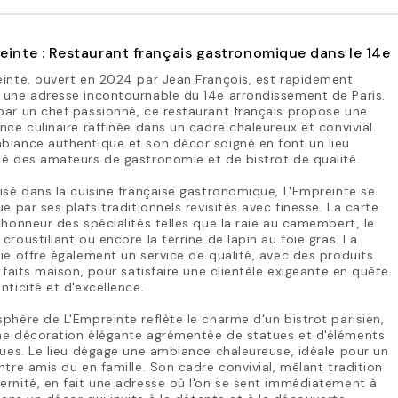
einte : Restaurant français gastronomique dans le 14e
inte, ouvert en 2024 par Jean François, est rapidement
 une adresse incontournable du 14e arrondissement de Paris.
ar un chef passionné, ce restaurant français propose une
nce culinaire raffinée dans un cadre chaleureux et convivial.
biance authentique et son décor soigné en font un lieu
é des amateurs de gastronomie et de bistrot de qualité.
isé dans la cuisine française gastronomique, L'Empreinte se
ue par ses plats traditionnels revisités avec finesse. La carte
'honneur des spécialités telles que la raie au camembert, le
croustillant ou encore la terrine de lapin au foie gras. La
ie offre également un service de qualité, avec des produits
t faits maison, pour satisfaire une clientèle exigeante en quête
nticité et d'excellence.
phère de L'Empreinte reflète le charme d'un bistrot parisien,
ne décoration élégante agrémentée de statues et d'éléments
ques. Le lieu dégage une ambiance chaleureuse, idéale pour un
ntre amis ou en famille. Son cadre convivial, mêlant tradition
rnité, en fait une adresse où l'on se sent immédiatement à