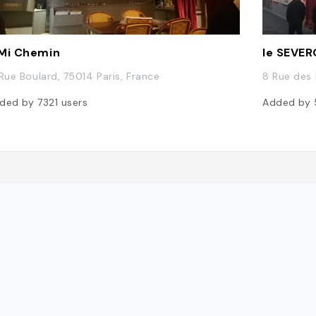
Mi Chemin
le SEVER
 Rue Boulard, 75014 Paris, France
8 Rue des 
ded by
7321
users
Added by