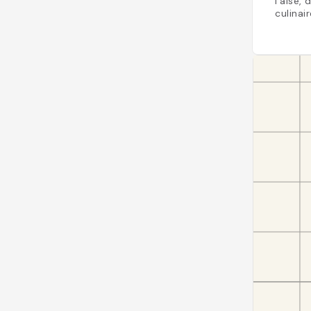
l'aise,
culinair