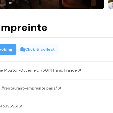
Empreinte
ooking
Click & collect
ue Mouton-Duvernet, 75014 Paris, France
://restaurant-empreinte.paris/
145393961