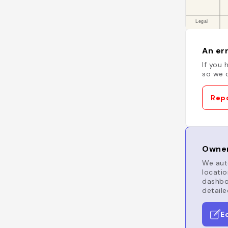
An err
If you 
so we c
Repo
Owner
We auto
locatio
dashboa
detaile
E