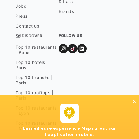
& bars
Jobs
Brands
Press
Contact us
FOLLOW US
🗺 DISCOVER
Top 10 restaurants
| Paris
Top 10 hotels |
Paris
Top 10 brunchs |
Paris
Top 10 rooftops |
Paris
x
Top 10 restaurants
| Lyon
Top 10 restaurants
La meilleure expérience Mapstr est sur
| Marseille
l'application mobile.