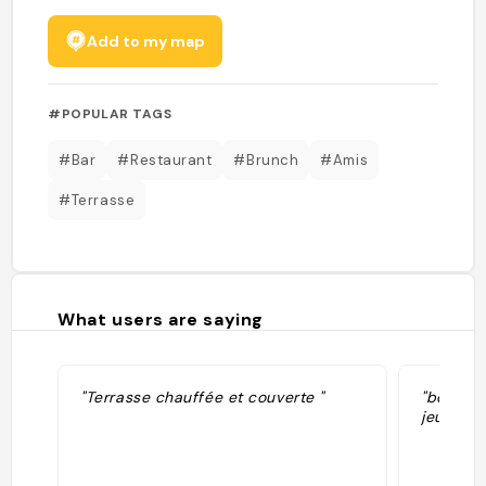
Add to my map
#POPULAR TAGS
#Bar
#Restaurant
#Brunch
#Amis
#Terrasse
What users are saying
"Terrasse chauffée et couverte "
"bonus p
jeux à d