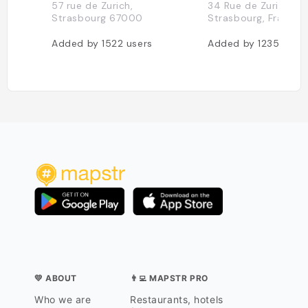
57 rue de Zurich,
34 Rue de Zurich, 
Strasbourg 67000
Strasbourg, France
Added by
1522
users
Added by
1235
user
💛 ABOUT
👨‍💻 MAPSTR PRO
Who we are
Restaurants, hotels