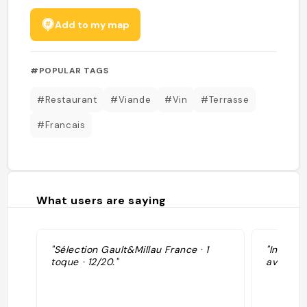
Add to my map
#POPULAR TAGS
#Restaurant
#Viande
#Vin
#Terrasse
#Francais
What users are saying
"Sélection Gault&Millau France · 1
"Incroya
toque · 12/20."
avec thé