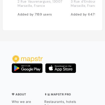
2 Rue Vauvenargues, 13007
3 Rue d'Endoume, 1
Marseille, France
Marseille, France
Added by
7189
users
Added by
6479
user
💛 ABOUT
👨‍💻 MAPSTR PRO
Who we are
Restaurants, hotels