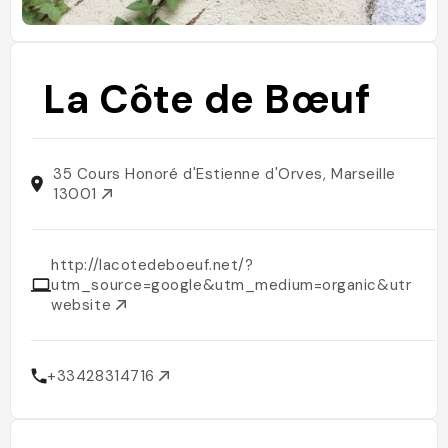
La Côte de Bœuf
35 Cours Honoré d'Estienne d'Orves, Marseille
13001
http://lacotedeboeuf.net/?
utm_source=google&utm_medium=organic&utm_ca
website
+33428314716