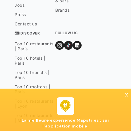
& bars
Jobs
Brands
Press
Contact us
FOLLOW US
🗺 DISCOVER
Top 10 restaurants
| Paris
Top 10 hotels |
Paris
Top 10 brunchs |
Paris
Top 10 rooftops |
Paris
x
Top 10 restaurants
| Lyon
Top 10 restaurants
La meilleure expérience Mapstr est sur
| Marseille
l'application mobile.