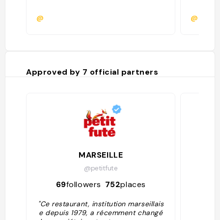
@
@dahma
Approved by
7
official partners
MARSEILLE
L
@petitfute
69
followers
752
places
187
"Ce restaurant, institution marseillais
e depuis 1979, a récemment changé