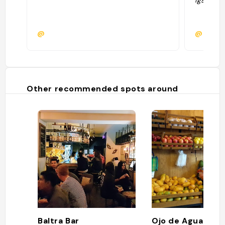
igsh=M3
@
@lulis
Other recommended spots around
Baltra Bar
Ojo de Agua Con