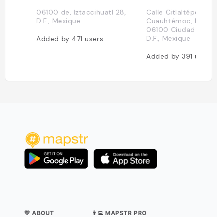
06100 de, Iztaccihuatl 28,
Calle Citlaltépetl 23
D.F., Mexique
Cuauhtémoc, Hipód
06100 Ciudad de Mé
D.F., Mexique
Added by
471
users
Added by
391
users
💛 ABOUT
👨‍💻 MAPSTR PRO