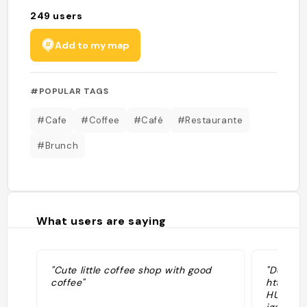
249
users
Add to my map
#POPULAR TAGS
#Cafe
#Coffee
#Café
#Restaurante
#Brunch
What users are saying
"Cute little coffee shop with good
"Dona d
coffee"
https:/
HUbLkd4