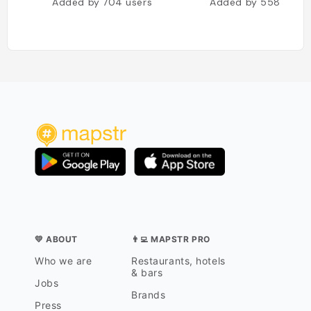
Added by
704
users
Added by
558
users
💛 ABOUT
👨‍💻 MAPSTR PRO
Who we are
Restaurants, hotels
& bars
Jobs
Brands
Press