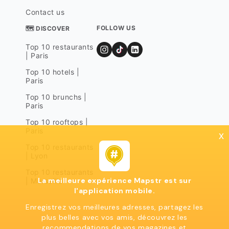
Contact us
FOLLOW US
🗺 DISCOVER
Top 10 restaurants
| Paris
Top 10 hotels |
Paris
Top 10 brunchs |
Paris
Top 10 rooftops |
Paris
x
Top 10 restaurants
| Lyon
Top 10 restaurants
La meilleure expérience Mapstr est sur
| Marseille
l'application mobile.
Enregistrez vos meilleures adresses, partagez les
plus belles avec vos amis, découvrez les
recommendations de vos magazines et