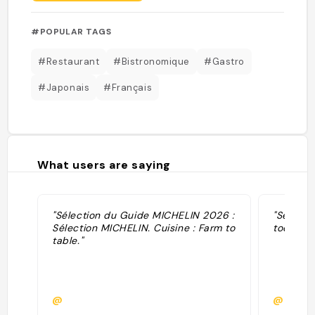
#POPULAR TAGS
#Restaurant
#Bistronomique
#Gastro
#Japonais
#Français
What users are saying
"Sélection du Guide MICHELIN 2026 :
"Sélecti
Sélection MICHELIN. Cuisine : Farm to
toques · 
table."
@
@