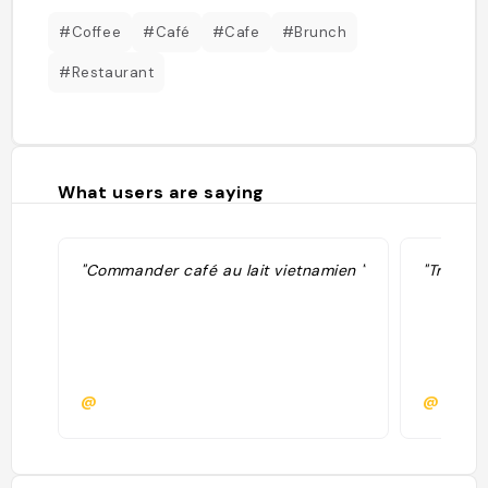
#Coffee
#Café
#Cafe
#Brunch
#Restaurant
What users are saying
"Commander café au lait vietnamien "
"Très bo
@
@