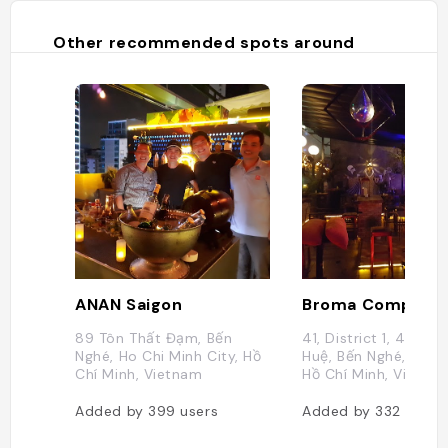
Other recommended spots around
ANAN Saigon
89 Tôn Thất Đạm, Bến
41, District 1, 41 Nguy
Nghé, Ho Chi Minh City, Hồ
Huệ, Bến Nghé, Hồ C
Chí Minh, Vietnam
Hồ Chí Minh, Vietna
Added by
399
users
Added by
332
users