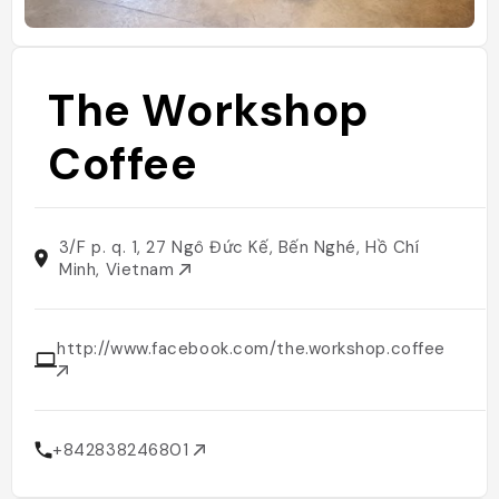
The Workshop
Coffee
3/F p. q. 1, 27 Ngô Đức Kế, Bến Nghé, Hồ Chí
Minh, Vietnam
http://www.facebook.com/the.workshop.coffee
+842838246801