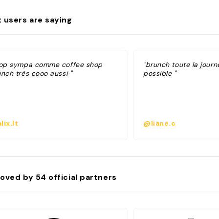
 users are saying
rop sympa comme coffee shop
"brunch toute la journ
unch très cooo aussi "
possible "
lix.lt
@liane.c
oved by
54
official partners