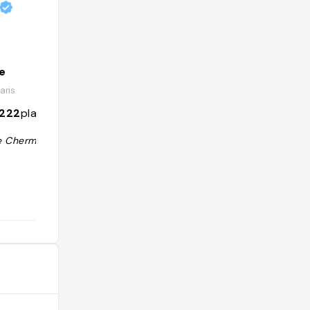
e
Les adresses de « Vanity Fair »
ris
@vanityfair
1222
places
4563
followers
164
places
e Chermont "
"Il y a peu d’endroits, dans Paris, où
l’on peut profiter d’un petit-déjeuner
maison copieux à n’importe quelle he
ure de la journée."