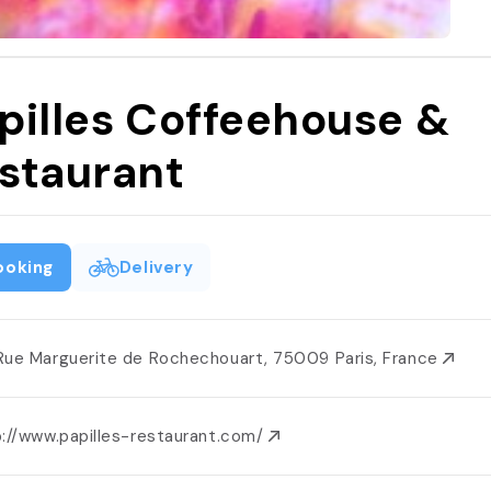
pilles Coffeehouse &
staurant
ooking
Delivery
Rue Marguerite de Rochechouart, 75009 Paris, France
p://www.papilles-restaurant.com/