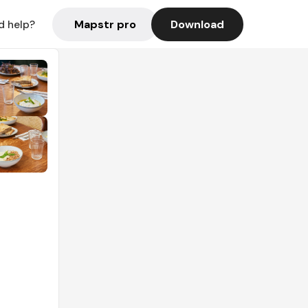
Mapstr pro
Download
d help?