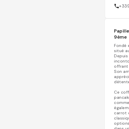
+33
Papill
9ème
Fondé e
situé a
Depuis 
inconto
offrant
Son am
appréc
détent
Ce coff
pancake
comme 
égaleme
carrot 
classiq
options
dans un