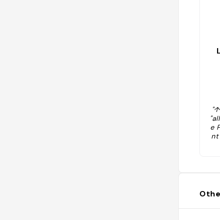
"↑
"al
e 
nt
Othe