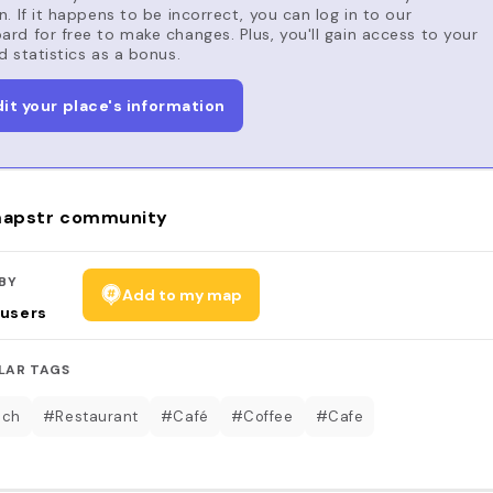
n. If it happens to be incorrect, you can log in to our
rd for free to make changes. Plus, you'll gain access to your
d statistics as a bonus.
dit your place's information
apstr community
BY
Add to my map
users
LAR TAGS
nch
#Restaurant
#Café
#Coffee
#Cafe