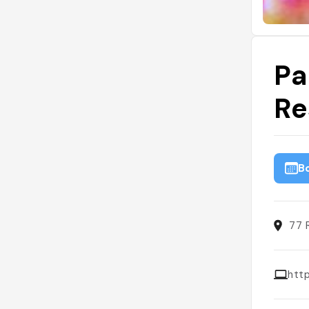
Pa
Re
B
77 
htt