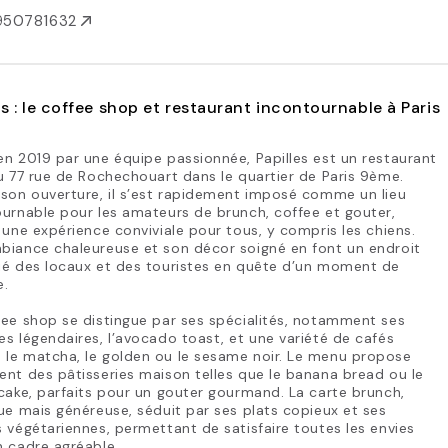
950781632
es : le coffee shop et restaurant incontournable à Paris
n 2019 par une équipe passionnée, Papilles est un restaurant
u 77 rue de Rochechouart dans le quartier de Paris 9ème.
son ouverture, il s’est rapidement imposé comme un lieu
urnable pour les amateurs de brunch, coffee et gouter,
 une expérience conviviale pour tous, y compris les chiens.
biance chaleureuse et son décor soigné en font un endroit
ié des locaux et des touristes en quête d’un moment de
e.
ee shop se distingue par ses spécialités, notamment ses
s légendaires, l’avocado toast, et une variété de cafés
le matcha, le golden ou le sesame noir. Le menu propose
nt des pâtisseries maison telles que le banana bread ou le
cake, parfaits pour un gouter gourmand. La carte brunch,
ue mais généreuse, séduit par ses plats copieux et ses
 végétariennes, permettant de satisfaire toutes les envies
 cadre agréable.