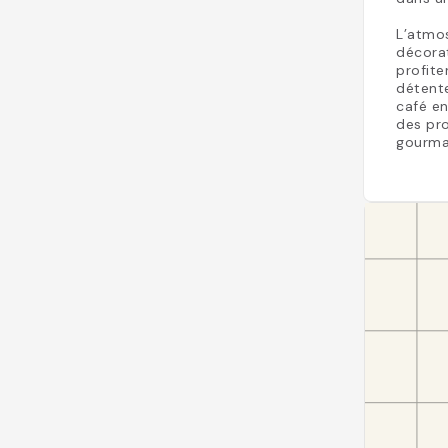
L’atmos
décorat
profite
détente
café en
des pro
gourma