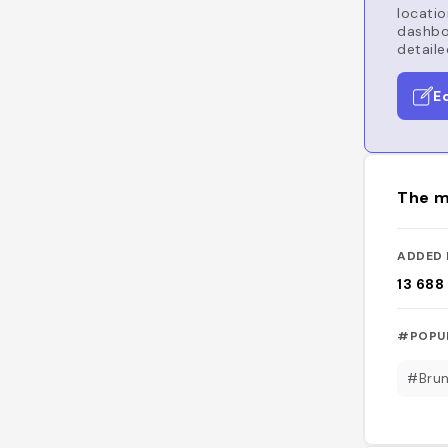
locatio
dashboa
detaile
E
The m
ADDED 
13 688
#POPU
#Bru