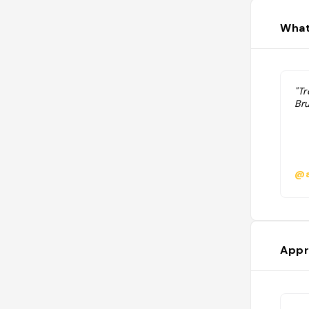
What
"T
Br
@a
Appr