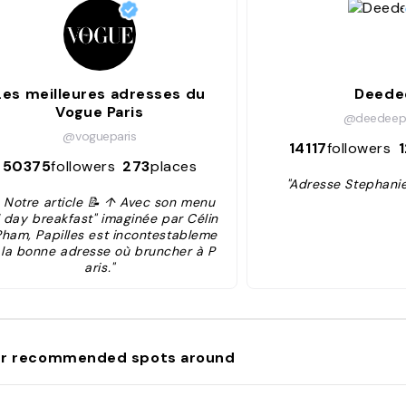
Les meilleures adresses du
Deede
Vogue Paris
@deedeepa
@vogueparis
14117
followers
50375
followers
273
places
"Adresse Stephani
 Notre article 📝 ↑ Avec son menu
l day breakfast" imaginée par Célin
Pham, Papilles est incontestableme
 la bonne adresse où bruncher à P
aris."
r recommended spots around