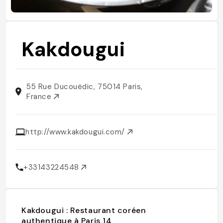
Kakdougui
55 Rue Ducouëdic, 75014 Paris,
France
http://www.kakdougui.com/
+33143224548
Kakdougui : Restaurant coréen
authentique à Paris 14