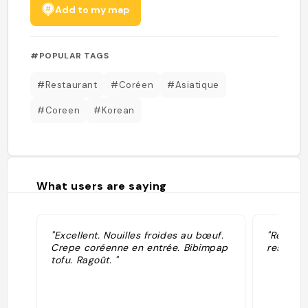
Add to my map
#POPULAR TAGS
#Restaurant
#Coréen
#Asiatique
#Coreen
#Korean
What users are saying
"Excellent. Nouilles froides au bœuf.
"Resto f
Crepe coréenne en entrée. Bibimpap
reserver
tofu. Ragoût. "