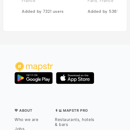
France
Paris, France
Added by
7321
users
Added by
5381
user
💛 ABOUT
👨‍💻 MAPSTR PRO
Who we are
Restaurants, hotels
& bars
Jobs