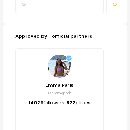
@
@
Approved by
1
official partners
Emma Paris
@emmaparis
14025
followers
822
places