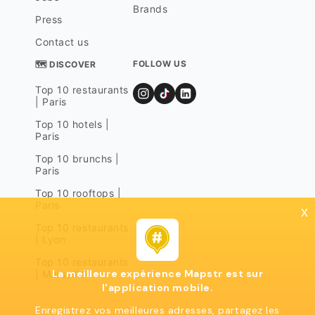
Brands
Press
Contact us
FOLLOW US
🗺 DISCOVER
Top 10 restaurants
| Paris
Top 10 hotels |
Paris
Top 10 brunchs |
Paris
Top 10 rooftops |
Paris
x
Top 10 restaurants
| Lyon
Top 10 restaurants
La meilleure expérience Mapstr est sur
| Marseille
l'application mobile.
Enregistrez vos meilleures adresses, partagez les