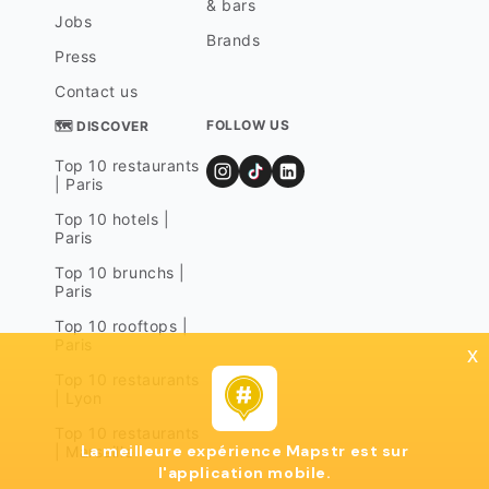
& bars
Jobs
Brands
Press
Contact us
FOLLOW US
🗺 DISCOVER
Top 10 restaurants
| Paris
Top 10 hotels |
Paris
Top 10 brunchs |
Paris
Top 10 rooftops |
Paris
x
Top 10 restaurants
| Lyon
Top 10 restaurants
La meilleure expérience Mapstr est sur
| Marseille
l'application mobile.