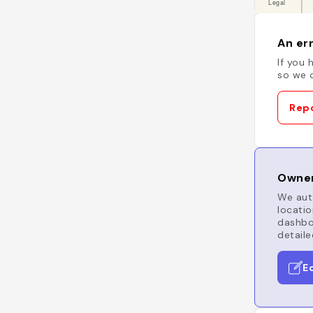
An err
If you 
so we c
Repo
Owner
We auto
locatio
dashboa
detaile
E