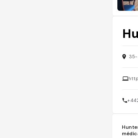
Hu
35-
htt
+44
Hunter
médic