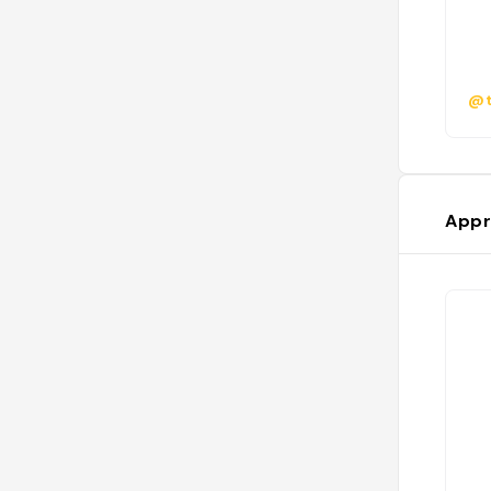
@t
Appr