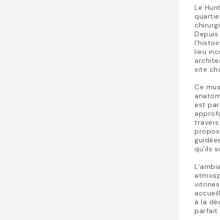
Le Hunt
quartie
chirurg
Depuis 
l’histo
lieu in
archite
site ch
Ce mus
anatomi
est pa
approfo
travers
propos
guidées
qu’ils 
L’ambi
atmosph
vitrine
accueil
à la dé
parfait