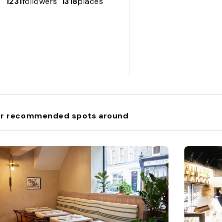
1231
followers
1318
places
r recommended spots around