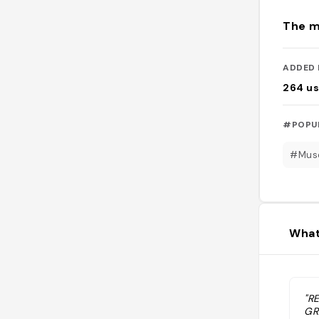
The m
ADDED 
264
us
#POPU
#Mus
What
"R
GR