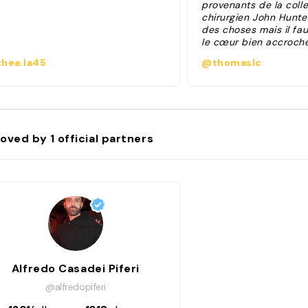
provenants de la coll
chirurgien John Hunte
des choses mais il fau
le cœur bien accroché
hea.la45
@thomaslc
oved by
1
official partners
Alfredo Casadei Piferi
@alfredopiferi