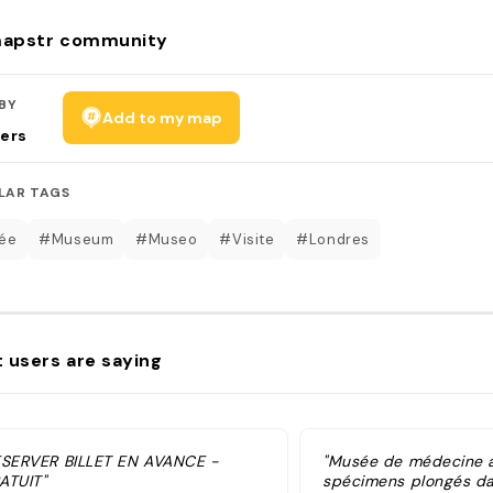
apstr community
BY
Add to my map
ers
LAR TAGS
ée
#Museum
#Museo
#Visite
#Londres
 users are saying
ESERVER BILLET EN AVANCE -
"Musée de médecine 
ATUIT"
spécimens plongés dan