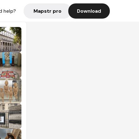
Mapstr pro
Download
d help?