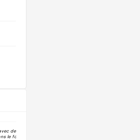
avec des
"Museo di chirurgia, Hunter fu il più
s le formol,
brillante chirurgo della sua epoca