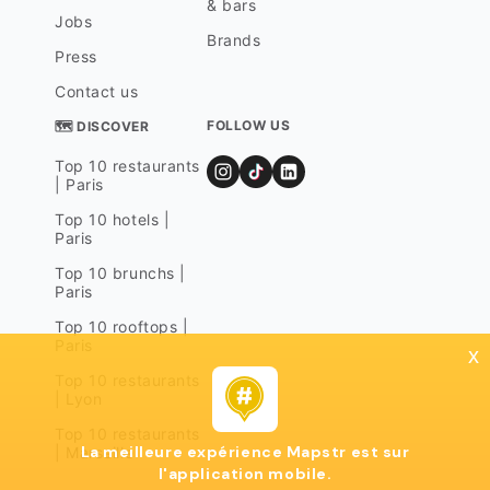
& bars
Jobs
Brands
Press
Contact us
FOLLOW US
🗺 DISCOVER
Top 10 restaurants
| Paris
Top 10 hotels |
Paris
Top 10 brunchs |
Paris
Top 10 rooftops |
Paris
x
Top 10 restaurants
| Lyon
Top 10 restaurants
La meilleure expérience Mapstr est sur
| Marseille
l'application mobile.