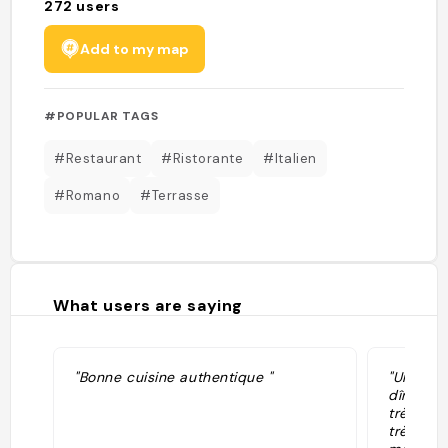
272
users
Add to my map
#POPULAR TAGS
#Restaurant
#Ristorante
#Italien
#Romano
#Terrasse
What users are saying
"Bonne cuisine authentique "
"Un des 
dîner à 
très mig
très peu