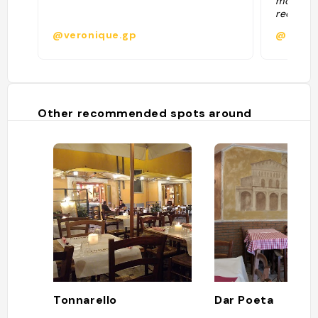
monde ! 
recomman
bon égal
@veronique.gp
@
impeccab
Other recommended spots around
Tonnarello
Dar Poeta