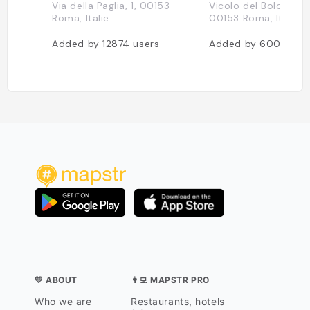
Via della Paglia, 1, 00153
Vicolo del Bologna, 
Roma, Italie
00153 Roma, Italie
Added by
12874
users
Added by
6005
use
💛 ABOUT
👨‍💻 MAPSTR PRO
Who we are
Restaurants, hotels