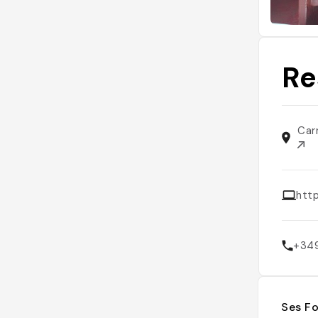
Re
Car
htt
+34
Ses Fo