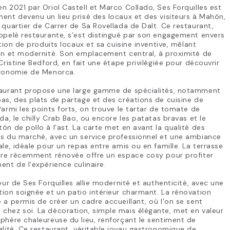
n 2021 par Oriol Castell et Marco Collado, Ses Forquilles est
ent devenu un lieu prisé des locaux et des visiteurs à Mahón,
 quartier de Carrer de Sa Rovellada de Dalt. Ce restaurant,
ppelé restaurante, s’est distingué par son engagement envers
sation de produits locaux et sa cuisine inventive, mêlant
on et modernité. Son emplacement central, à proximité de
 Cristine Bedford, en fait une étape privilégiée pour découvrir
tronomie de Menorca.
taurant propose une large gamme de spécialités, notamment
as, des plats de partage et des créations de cuisine de
Parmi les points forts, on trouve le tartar de tomate de
ida, le chilly Crab Bao, ou encore les patatas bravas et le
ón de pollo à l’ast. La carte met en avant la qualité des
s du marché, avec un service professionnel et une ambiance
ale, idéale pour un repas entre amis ou en famille. La terrasse
ure récemment rénovée offre un espace cosy pour profiter
ent de l’expérience culinaire.
ieur de Ses Forquilles allie modernité et authenticité, avec une
ion soignée et un patio intérieur charmant. La rénovation
 a permis de créer un cadre accueillant, où l’on se sent
hez soi. La décoration, simple mais élégante, met en valeur
phère chaleureuse du lieu, renforçant le sentiment de
alité. Ce restaurant, véritable joyau gastronomique de