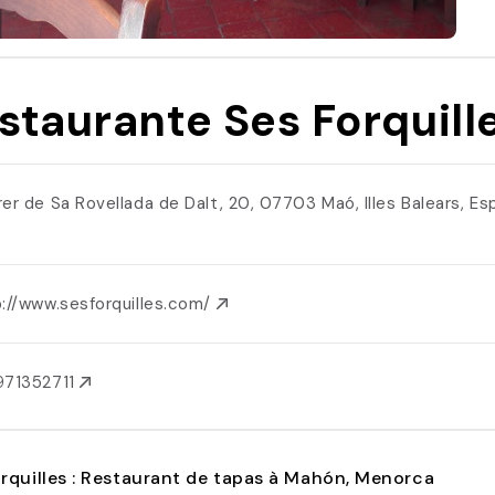
staurante Ses Forquill
rer de Sa Rovellada de Dalt, 20, 07703 Maó, Illes Balears, E
p://www.sesforquilles.com/
971352711
rquilles : Restaurant de tapas à Mahón, Menorca