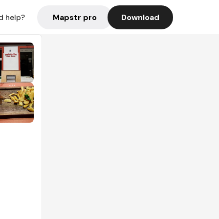
Mapstr pro
Download
d help?