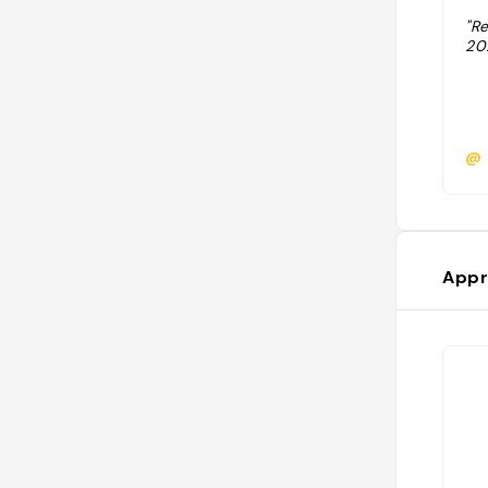
"R
20
@
Appr