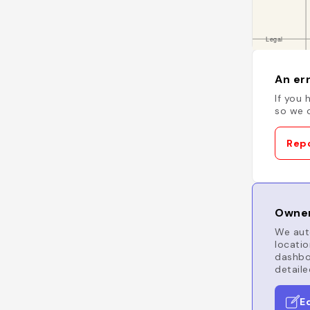
An err
If you 
so we c
Repo
Owner
We auto
locatio
dashboa
detaile
E