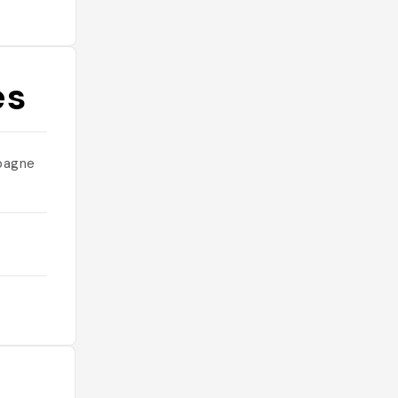
es
spagne