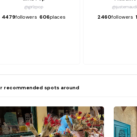
@girlzpop
@justemaudi
4479
followers
606
places
2460
followers
r recommended spots around