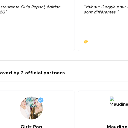
estaurante Guía Repsol, édition
"Voir sur Google pour 
26."
sont différentes "
@
oved by
2
official partners
Girlz Pop
Maudine