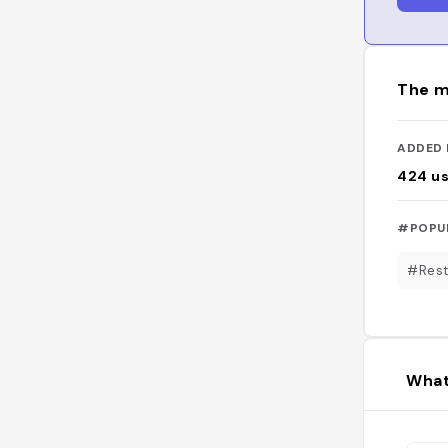
The m
ADDED 
424
u
#POPU
#Rest
What