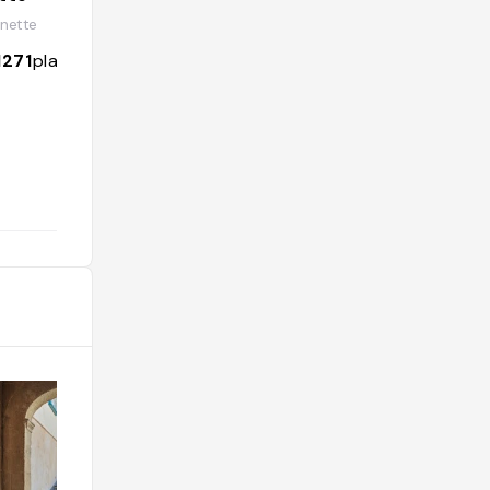
nette
1271
places