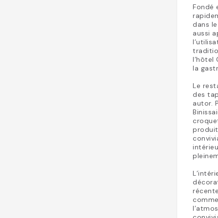
Fondé e
rapidem
dans le
aussi a
l’utili
traditi
l’hôtel
la gas
Le res
des tap
autor. 
Binissa
croquet
produit
convivi
intérie
pleinem
L’intér
décorat
récente
comme c
l’atmos
convivi