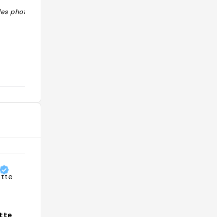
les photos qui
"Déco refaire récemment Patio"
@
tte