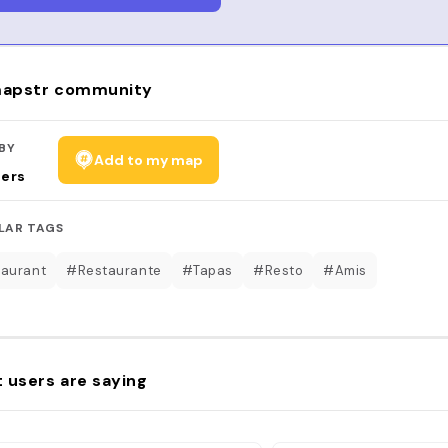
apstr community
BY
Add to my map
sers
LAR TAGS
aurant
#Restaurante
#Tapas
#Resto
#Amis
 users are saying