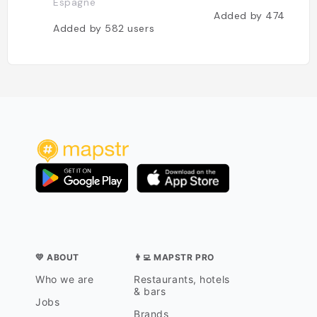
Espagne
Added by
474
users
Added by
582
users
💛 ABOUT
👨‍💻 MAPSTR PRO
Who we are
Restaurants, hotels
& bars
Jobs
Brands