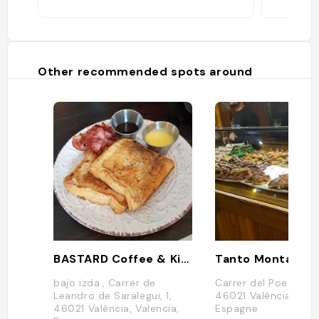
Other recommended spots around
BASTARD Coffee & Kitchen
Tanto Monta...
bajo izda., Carrer de
Carrer del Poeta Arto
Leandro de Saralegui, 1,
46021 València, Vale
46021 València, Valencia,
Espagne