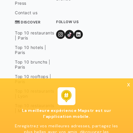
Press
Contact us
FOLLOW US
🗺 DISCOVER
Top 10 restaurants
| Paris
Top 10 hotels |
Paris
Top 10 brunchs |
Paris
Top 10 rooftops |
Paris
x
Top 10 restaurants
| Lyon
Top 10 restaurants
La meilleure expérience Mapstr est sur
| Marseille
l'application mobile.
Enregistrez vos meilleures adresses, partagez les
plus belles avec vos amis, découvrez les