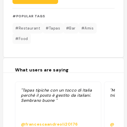
#POPULAR TAGS
#Restaurant
#Tapas
#Bar
#Amis
#Food
What users are saying
"Tapas tipiche con un tocco di Italia
"Mix de 
perché il posto è gestito da italiani.
très sym
Sembrano buone "
@francescaandreoli20176
@magd