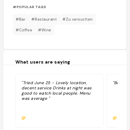
#POPULAR TAGS
#Bar
#Restaurant
#Zu versuchen
#Coffee
#Wine
What users are saying
"Tried June 25 - Lovely location,
"Bekannt
decent service Drinks at night was
good to watch local people. Menu
was average "
@
@nh2n2