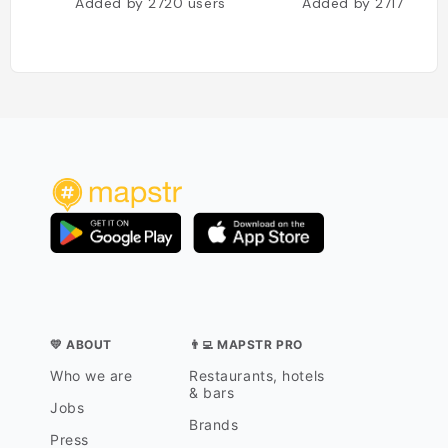
Added by
2720
users
Added by
2717
users
💛 ABOUT
👨‍💻 MAPSTR PRO
Who we are
Restaurants, hotels
& bars
Jobs
Brands
Press