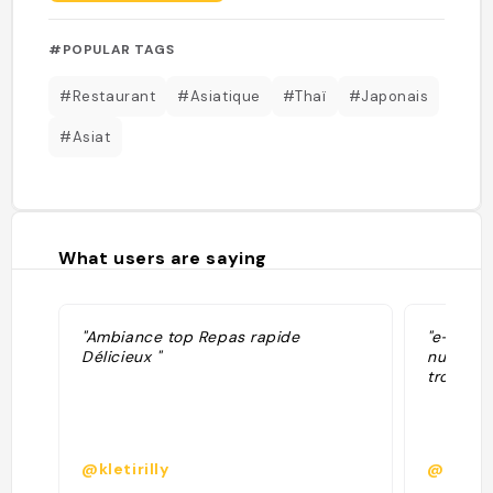
#POPULAR TAGS
#Restaurant
#Asiatique
#Thaï
#Japonais
#Asiat
What users are saying
"Ambiance top Repas rapide
"e-que-c
Délicieux "
nutella
trop cho
@kletirilly
@