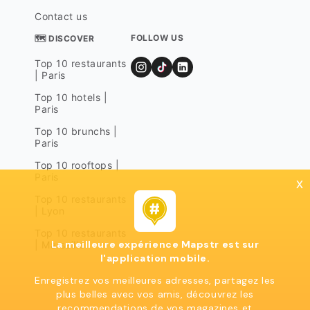
Contact us
FOLLOW US
🗺 DISCOVER
Top 10 restaurants
| Paris
Top 10 hotels |
Paris
Top 10 brunchs |
Paris
Top 10 rooftops |
Paris
x
Top 10 restaurants
| Lyon
Top 10 restaurants
La meilleure expérience Mapstr est sur
| Marseille
l'application mobile.
Enregistrez vos meilleures adresses, partagez les
plus belles avec vos amis, découvrez les
recommendations de vos magazines et