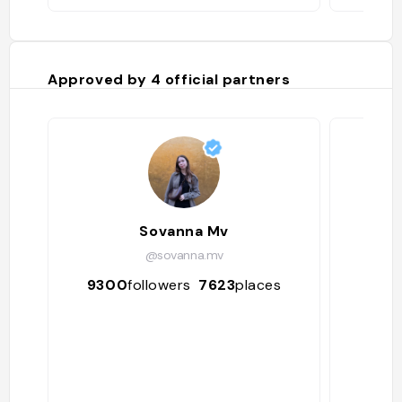
Approved by
4
official partners
Sovanna Mv
@sovanna.mv
9300
followers
7623
places
302