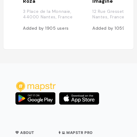
Roza
Imagine
3 Place de la Monnaie,
12 Rue Gresset, 44
44000 Nantes, France
Nantes, France
Added by
1905
users
Added by
1059
user
💛 ABOUT
👨‍💻 MAPSTR PRO