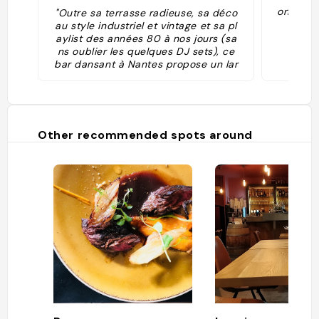
ong de l
"Outre sa terrasse radieuse, sa déco
au style industriel et vintage et sa pl
aylist des années 80 à nos jours (sa
ns oublier les quelques DJ sets), ce
bar dansant à Nantes propose un lar
ge choix de spiritueux, ainsi qu'une li
ste notable de cocktails originaux co
mme des cocktail au sirop ou au cha
mpagne. Tous à bord !"
Other recommended spots around