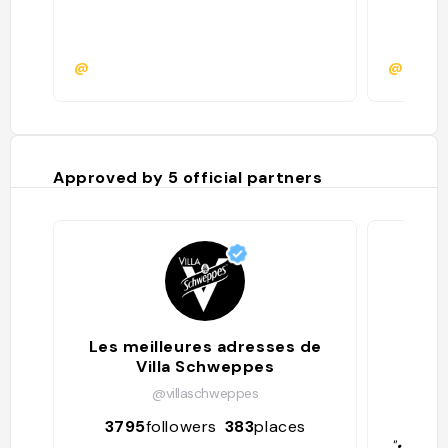
@
@paulin
Approved by
5
official partners
Les meilleures adresses de
Villa Schweppes
@villaschweppes
18
3795
followers
383
places
"• Bar t