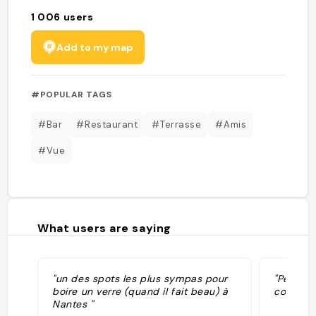
1 006
users
Add to my map
#POPULAR TAGS
#Bar
#Restaurant
#Terrasse
#Amis
#Vue
What users are saying
"un des spots les plus sympas pour
"Péniche
boire un verre (quand il fait beau) à
coucher 
Nantes "