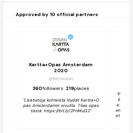
Approved by
10
official partners
Kartta+Opas Amsterdam
2020
@karttaopas
16
360
followers
219
places
"Plus q
érience
"Lisätietoja kohteista löydät Kartta+O
e... Hei
pas Amsterdamin sivuilta. Tilaa opas
ement ré
tästä: https://bit.ly/2PnMuG2"
et c'est
e tour p
Vous ser
a bière 