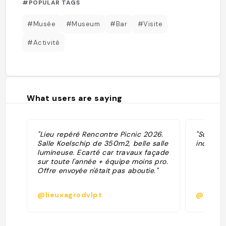
#POPULAR TAGS
#Musée
#Museum
#Bar
#Visite
#Activité
What users are saying
"Lieu repéré Rencontre Picnic 2026.
"Super f
Salle Koelschip de 350m2, belle salle
indispens
lumineuse. Ecarté car travaux façade
sur toute l'année + équipe moins pro.
Offre envoyée n'était pas aboutie."
@lieuxagrodvlpt
@