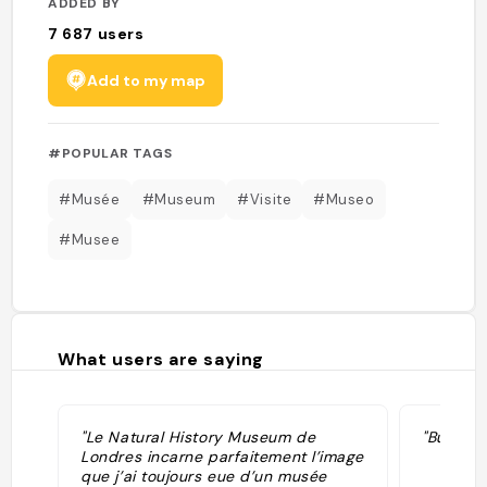
ADDED BY
7 687
users
Add to my map
#POPULAR TAGS
#Musée
#Museum
#Visite
#Museo
#Musee
What users are saying
"Le Natural History Museum de
"Bucketl
Londres incarne parfaitement l’image
que j’ai toujours eue d’un musée