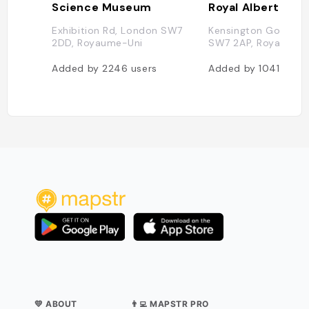
Science Museum
Royal Albert Hall
Exhibition Rd, London SW7
Kensington Gore, L
2DD, Royaume-Uni
SW7 2AP, Royaume-
Added by
2246
users
Added by
1041
users
💛 ABOUT
👨‍💻 MAPSTR PRO