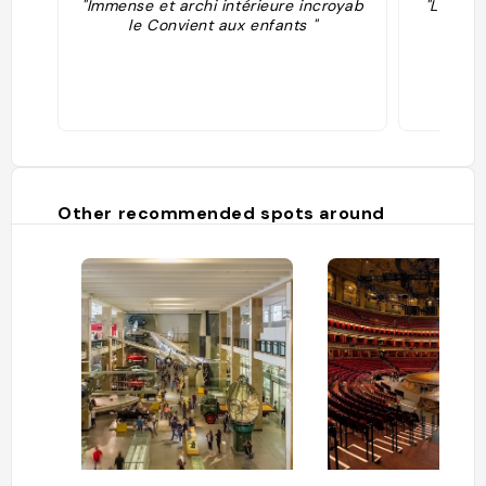
"Immense et archi intérieure incroyab
"Le plu
le Convient aux enfants "
Other recommended spots around