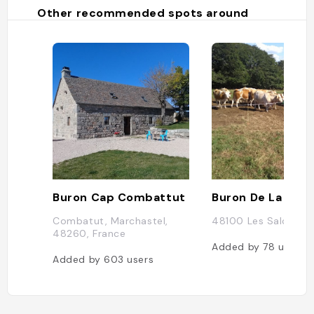
Other recommended spots around
Buron Cap Combattut
Buron De La Treil
Combatut, Marchastel,
48100 Les Salces, F
48260, France
Added by
78
users
Added by
603
users