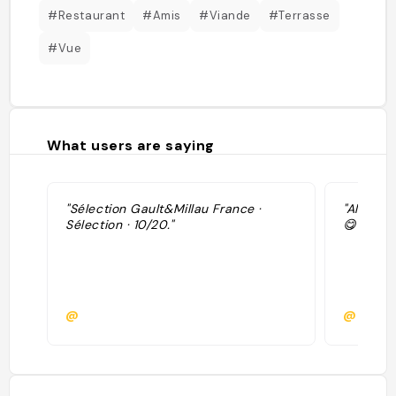
#Restaurant
#Amis
#Viande
#Terrasse
#Vue
What users are saying
"Sélection Gault&Millau France ·
"Alligot,
Sélection · 10/20."
😋"
@
@claire