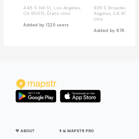
448 S Hill St, Los Angeles,
929 S Broadway, Lo
CA 90013, États-Unis
Angeles, CA 90015, 
Unis
Added by
1225
users
Added by
878
users
💛 ABOUT
👨‍💻 MAPSTR PRO