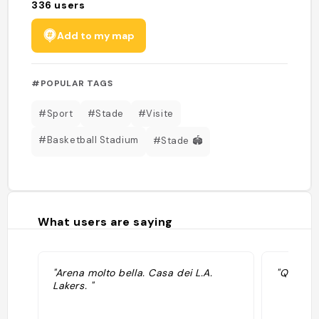
336
users
Add to my map
#POPULAR TAGS
#Sport
#Stade
#Visite
#Basketball Stadium
#Stade 🏟️
What users are saying
"Arena molto bella. Casa dei L.A.
"Qui gio
Lakers. "