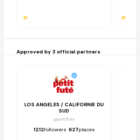
@
@mcba
Approved by
3
official partners
LOS ANGELES / CALIFORNIE DU
SUD
@petitfute
344
1212
followers
627
places