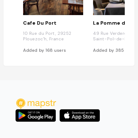
Cafe Du Port
La Pomme d'Api
10 Rue du Port, 29252
49 Rue Verderel, 29
Plouezoc'h, France
Saint-Pol-de-Léon, 
Added by
168
users
Added by
385
users