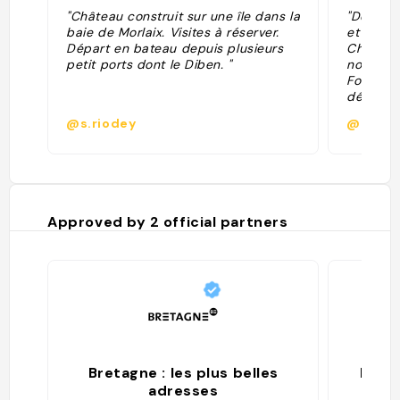
"Château construit sur une île dans la
"Depuis 
baie de Morlaix. Visites à réserver.
et allez
Départ en bateau depuis plusieurs
Château 
petit ports dont le Diben. "
noire ! 
Fort Boy
découve
de décou
@s.riodey
@lebon
ludique 
Approved by
2
official partners
Bretagne : les plus belles
Part
adresses