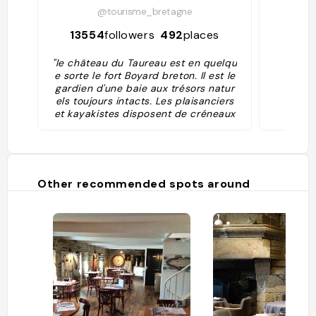
@tourisme_bretagne
373
13554
followers
492
places
"le château du Taureau est en quelqu
e sorte le fort Boyard breton. Il est le
gardien d'une baie aux trésors natur
els toujours intacts. Les plaisanciers
et kayakistes disposent de créneaux
horaires réservés pour débarquer sur
le fort avec leur propre embarcatio
n."
Other recommended spots around