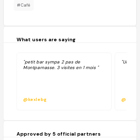
#Café
What users are saying
"petit bar sympa 2 pas de
"Un class
Montparnasse. 3 visites en 1 mois "
@kexlebg
@louisl
Approved by
5
official partners