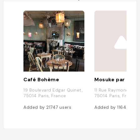
Café Bohème
19 Boulevard Edgar Quinet,
11 Rue Raymond Loss
75014 Paris, France
75014 Paris, France
Added by
21747
users
Added by
11644
use