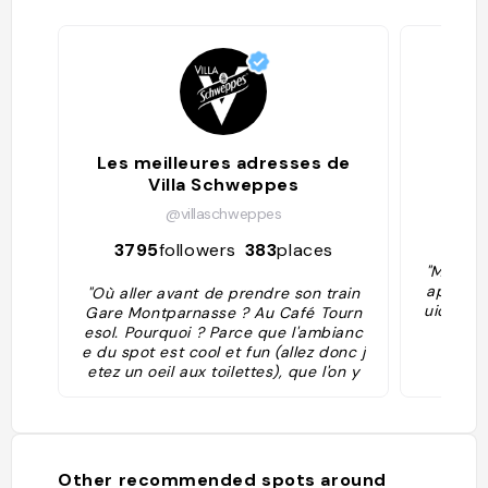
Les meilleures adresses de
Villa Schweppes
@villaschweppes
42
3795
followers
383
places
"More i
apGuid
"Où aller avant de prendre son train
uide can
Gare Montparnasse ? Au Café Tourn
ok
esol. Pourquoi ? Parce que l'ambianc
e du spot est cool et fun (allez donc j
etez un oeil aux toilettes), que l'on y
mange de bonnes tapas et planches
(charcuterie et fromages). Arguments
suffisants, non ?"
Other recommended spots around