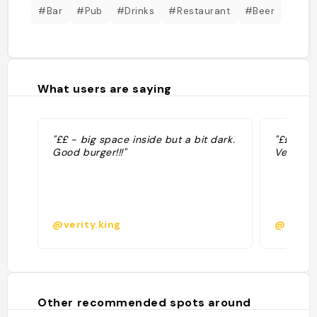
#Bar
#Pub
#Drinks
#Restaurant
#Beer
What users are saying
"££ - big space inside but a bit dark.
"££ - pr
Good burger!!!"
Very sa
@verity.king
@verit
Other recommended spots around