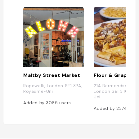
Maltby Street Market
Flour & Grape
Ropewalk, London SE1 3PA,
214 Bermondsey St,
Royaume-Uni
London SE1 3TQ, Ro
Uni
Added by
3065
users
Added by
2374
user