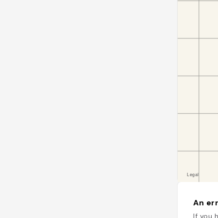
An err
If you 