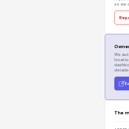
so we c
Repo
Owner
We auto
locatio
dashboa
detaile
E
The m