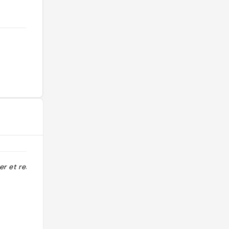
er et restau
"labo artisanal de pâtes parfait pour
primo piatto ou spécialité régionale
agnolotti ravioli de viande"
@