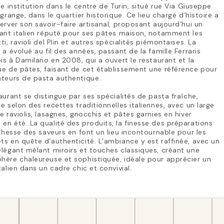
le institution dans le centre de Turin, situé rue Via Giuseppe
agrange, dans le quartier historique. Ce lieu chargé d’histoire a
erver son savoir-faire artisanal, proposant aujourd’hui un
ant italien réputé pour ses pâtes maison, notamment les
ti, ravioli del Plin et autres spécialités piémontaises. La
 a évolué au fil des années, passant de la famille Ferraris
pis à Damilano en 2008, qui a ouvert le restaurant et la
e de pâtes, faisant de cet établissement une référence pour
ateurs de pasta authentique.
aurant se distingue par ses spécialités de pasta fraîche,
e selon des recettes traditionnelles italiennes, avec un large
e raviolis, lasagnes, gnocchis et pâtes garnies en hiver
n été. La qualité des produits, la finesse des préparations
ichesse des saveurs en font un lieu incontournable pour les
s en quête d’authenticité. L’ambiance y est raffinée, avec un
légant mêlant miroirs et touches classiques, créant une
ère chaleureuse et sophistiquée, idéale pour apprécier un
talien dans un cadre chic et convivial.