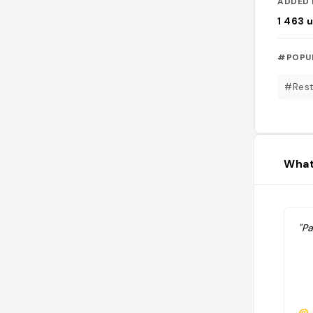
ADDED 
1 463
u
#POPU
#Rest
What
"Pa
@