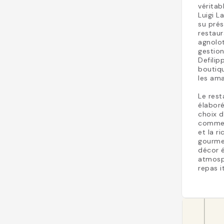
véritab
Luigi L
su prés
restaur
agnolot
gestion
Defilip
boutiqu
les am
Le rest
élaboré
choix d
comme e
et la r
gourmet
décor é
atmosph
repas i