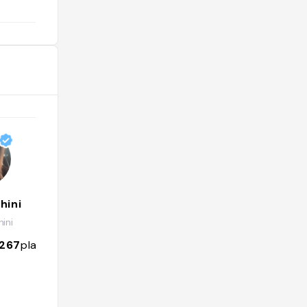
hini
Joowbar - Travel & More
ini
@joowbar
1267
places
4616
followers
1001
places