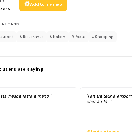
BY
Add to my map
sers
LAR TAGS
aurant
#Ristorante
#Italien
#Pasta
#Shopping
 users are saying
sta fresca fatta a mano "
"Fait traiteur à emport
cher au 1er "
@lepicurienne