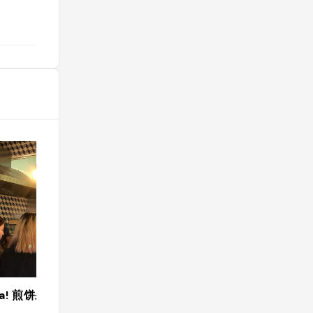
pa! 煎饼果子 Chinese Street Food
Affini