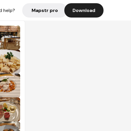
Mapstr pro
Download
d help?