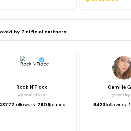
oved by
7
official partners
Rock'N'Fiocc
Camilla G
@rockandfiocc
@camillagh
43772
followers
2906
places
6423
followers