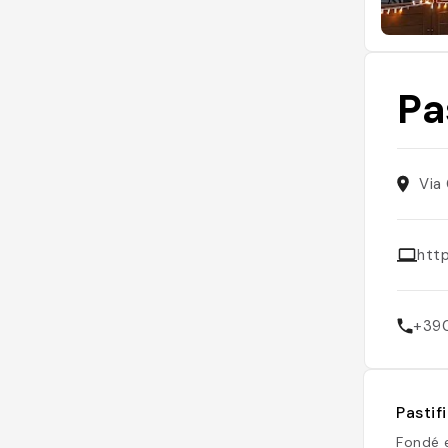
Pa
Via
http
+39
Pastif
Fondé e