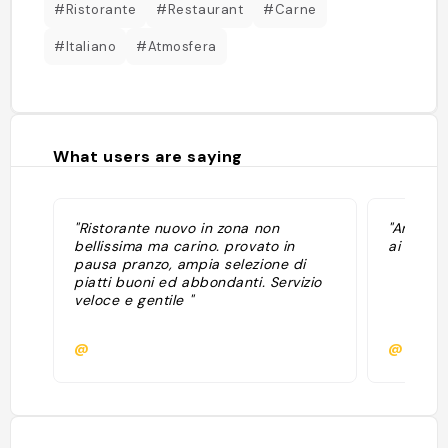
#Ristorante
#Restaurant
#Carne
#Italiano
#Atmosfera
What users are saying
"Ristorante nuovo in zona non
"Antipas
bellissima ma carino. provato in
ai 25€"
pausa pranzo, ampia selezione di
piatti buoni ed abbondanti. Servizio
veloce e gentile "
@
@