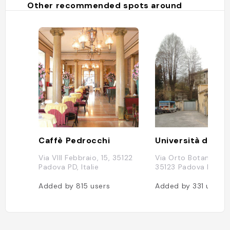
Other recommended spots around
Caffè Pedrocchi
Via VIII Febbraio, 15, 35122
Via Orto Botanico, 1
Padova PD, Italie
35123 Padova PD, Ita
Added by
815
users
Added by
331
users