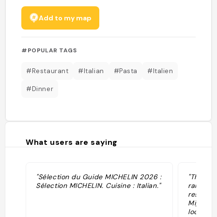
Add to my map
#POPULAR TAGS
#Restaurant
#Italian
#Pasta
#Italien
#Dinner
What users are saying
"Sélection du Guide MICHELIN 2026 :
"This fo
Sélection MICHELIN. Cuisine : Italian."
ran for 
residen
Mignon,
location