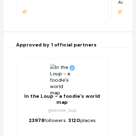
Adams in
signatur
@
@
beet spa
of burra
chile cr
with bra
Adams B
Approved by
1
official partners
In the Loup - a foodie's world
map
@victoire_loup
23978
followers
3120
places