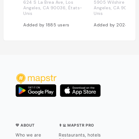
624 S La Brea Ave, Los
5905 Wilshire Blvd, 
Angeles, CA 90036, États-
Angeles, CA 90036, 
Unis
Unis
Added by
1885
users
Added by
2024
use
💛 ABOUT
👨‍💻 MAPSTR PRO
Who we are
Restaurants, hotels