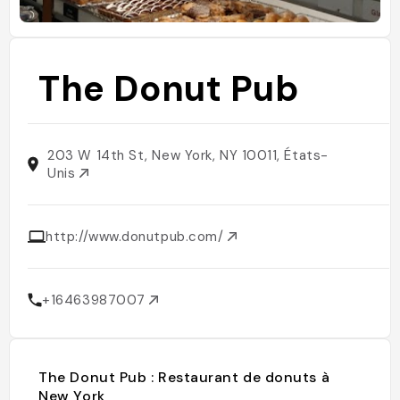
The Donut Pub
203 W 14th St, New York, NY 10011, États-
Unis
http://www.donutpub.com/
+16463987007
The Donut Pub : Restaurant de donuts à
New York