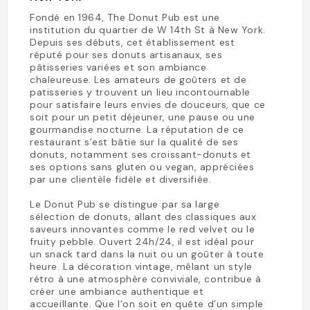
Fondé en 1964, The Donut Pub est une
institution du quartier de W 14th St à New York.
Depuis ses débuts, cet établissement est
réputé pour ses donuts artisanaux, ses
pâtisseries variées et son ambiance
chaleureuse. Les amateurs de goûters et de
patisseries y trouvent un lieu incontournable
pour satisfaire leurs envies de douceurs, que ce
soit pour un petit déjeuner, une pause ou une
gourmandise nocturne. La réputation de ce
restaurant s’est bâtie sur la qualité de ses
donuts, notamment ses croissant-donuts et
ses options sans gluten ou vegan, appréciées
par une clientèle fidèle et diversifiée.
Le Donut Pub se distingue par sa large
sélection de donuts, allant des classiques aux
saveurs innovantes comme le red velvet ou le
fruity pebble. Ouvert 24h/24, il est idéal pour
un snack tard dans la nuit ou un goûter à toute
heure. La décoration vintage, mêlant un style
rétro à une atmosphère conviviale, contribue à
créer une ambiance authentique et
accueillante. Que l’on soit en quête d’un simple