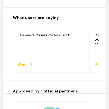
What users are saying
"Meilleurs donuts de New York "
"Le rout
plein d
sandwic
@guill.b
@elsa.
Approved by
1
official partners