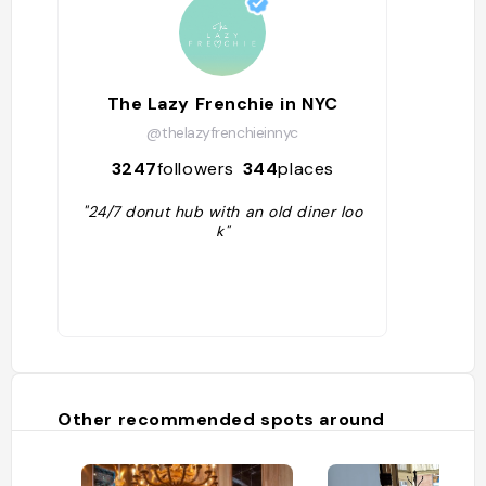
The Lazy Frenchie in NYC
@thelazyfrenchieinnyc
3247
followers
344
places
"24/7 donut hub with an old diner loo
k"
Other recommended spots around