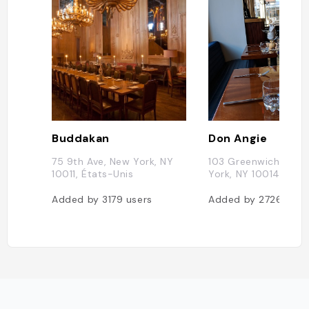
Buddakan
Don Angie
75 9th Ave, New York, NY
103 Greenwich Ave,
10011, États-Unis
York, NY 10014, État
Added by
3179
users
Added by
2726
user