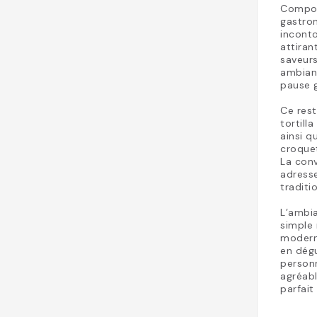
Compos
gastron
inconto
attiran
saveur
ambianc
pause g
Ce res
tortill
ainsi 
croquet
La conv
adresse
tradit
L’ambia
simple 
moderne
en dégu
personn
agréabl
parfait