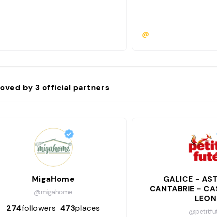
@
oved by
3
official partners
MigaHome
GALICE - AST
CANTABRIE - CA
@migahome
LEON
274
followers
473
places
@petitfu