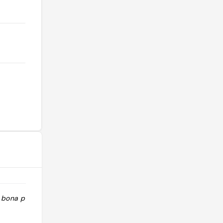
t bona però
"La mejor tortilla de patata!"