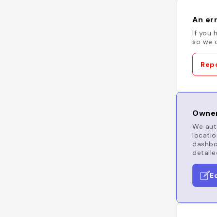
An err
If you 
so we c
Repo
Owner
We auto
locatio
dashboa
detaile
E