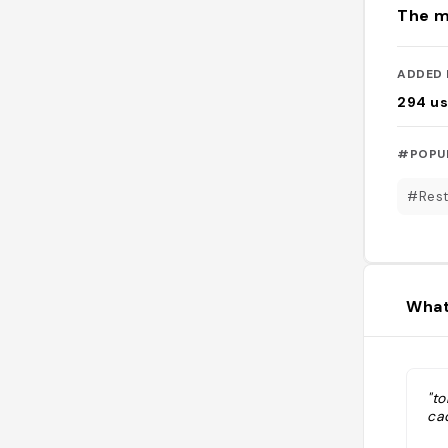
The m
ADDED 
294
us
#POPU
#Rest
What
"to
ca