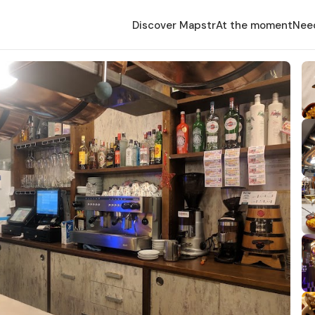
Discover Mapstr
At the moment
Nee