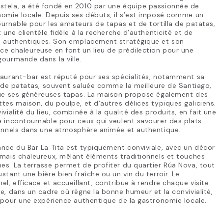
tela, a été fondé en 2010 par une équipe passionnée de
omie locale. Depuis ses débuts, il s’est imposé comme un
urnable pour les amateurs de tapas et de tortilla de patatas,
t une clientèle fidèle à la recherche d’authenticité et de
s authentiques. Son emplacement stratégique et son
e chaleureuse en font un lieu de prédilection pour une
ourmande dans la ville.
taurant-bar est réputé pour ses spécialités, notamment sa
a de patatas, souvent saluée comme la meilleure de Santiago,
que ses généreuses tapas. La maison propose également des
tes maison, du poulpe, et d’autres délices typiques galiciens.
ivialité du lieu, combinée à la qualité des produits, en fait une
 incontournable pour ceux qui veulent savourer des plats
ionnels dans une atmosphère animée et authentique.
nce du Bar La Tita est typiquement conviviale, avec un décor
mais chaleureux, mêlant éléments traditionnels et touches
s. La terrasse permet de profiter du quartier Rúa Nova, tout
stant une bière bien fraîche ou un vin du terroir. Le
el, efficace et accueillant, contribue à rendre chaque visite
e, dans un cadre où règne la bonne humeur et la convivialité,
 pour une expérience authentique de la gastronomie locale.