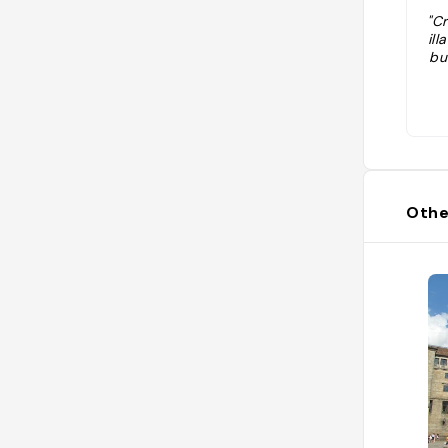
"C
il
bu
Othe