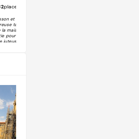
1089
followers
3137
places
32
places
on et ils vous
reuse tapa de t
de la maison ! On
tie pour se déle
e juteuse, dans
à l'intérieur ou
st aussi connu p
ison et offre d
es comme du po
iments de Padró
n des vins du te
re bien fraîche.
 plus efficace e
our offrir un se
mbreux clients."