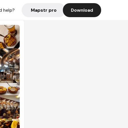
Mapstr pro
Download
d help?