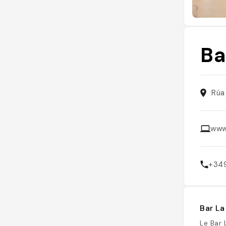
Ba
Rúa
www
+34
Bar La
Le Bar 