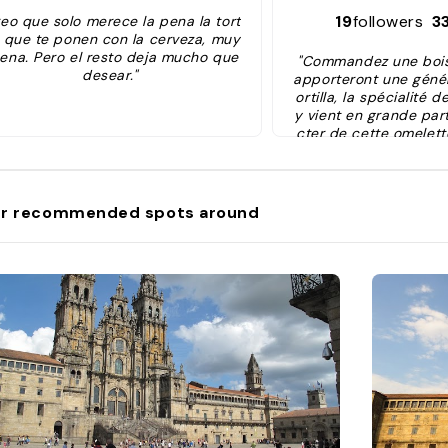
19
followers
3
reo que solo merece la pena la tort
la que te ponen con la cerveza, muy
ena. Pero el resto deja mucho que
"Commandez une boiss
desear."
apporteront une géné
ortilla, la spécialité 
y vient en grande par
cter de cette omelett
une ambiance animée, 
en terrasse. Le bar e
our ses croquettes ma
e délicieuses racion
r recommended spots around
ulpe a feria et des p
n. A déguster avec l'u
rroir ou une bonne biè
Le personnel y est en
t met tout en oeuvre p
rvice rapide à ses no