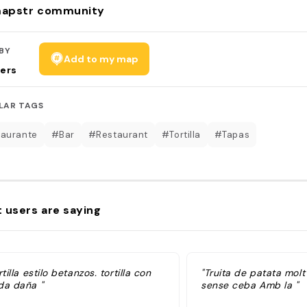
apstr community
BY
Add to my map
ers
LAR TAGS
aurante
#Bar
#Restaurant
#Tortilla
#Tapas
 users are saying
rtilla estilo betanzos. tortilla con
"Truita de patata mol
da daña "
sense ceba Amb la "