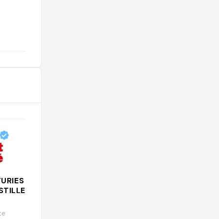
@lucia_8az
URIES -
El hambre con las ganas de
STILLE-ET-
beber
@elhambreconlasganasdebeber
te