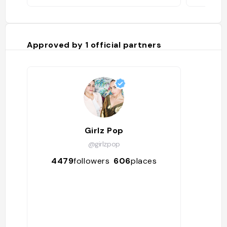
Approved by
1
official partners
Girlz Pop
@girlzpop
4479
followers
606
places