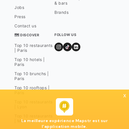
& bars
Jobs
Brands
Press
Contact us
FOLLOW US
🗺 DISCOVER
Top 10 restaurants
| Paris
Top 10 hotels |
Paris
Top 10 brunchs |
Paris
Top 10 rooftops |
Paris
x
Top 10 restaurants
| Lyon
Top 10 restaurants
La meilleure expérience Mapstr est sur
| Marseille
l'application mobile.