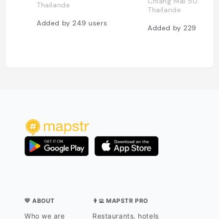
Chiang Mai 50200,
Thaïlande
Thaïlande
Added by
249
users
Added by
229
users
💛 ABOUT
👨‍💻 MAPSTR PRO
Who we are
Restaurants, hotels