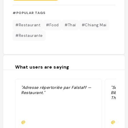
#POPULAR TAGS
#Restaurant
#Food
#Thaï
#Chiang Mai
#Restaurante
What users are saying
"Adresse répertoriée par Falstaff —
"Sélecti
Restaurant."
Bib Gour
Thai."
@
@