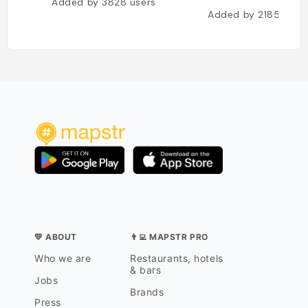
Added by
3828
users
Added by
2185
user
💛 ABOUT
👨‍💻 MAPSTR PRO
Who we are
Restaurants, hotels
& bars
Jobs
Brands
Press