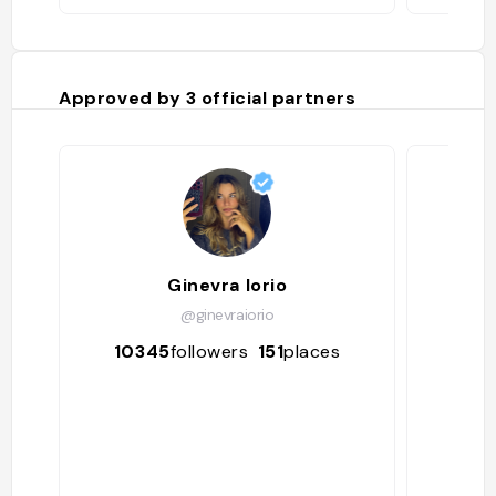
Approved by
3
official partners
Ginevra Iorio
@ginevraiorio
10345
followers
151
places
50