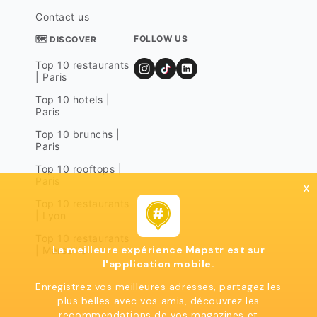
Contact us
FOLLOW US
🗺 DISCOVER
Top 10 restaurants
| Paris
Top 10 hotels |
Paris
Top 10 brunchs |
Paris
Top 10 rooftops |
Paris
x
Top 10 restaurants
| Lyon
Top 10 restaurants
La meilleure expérience Mapstr est sur
| Marseille
l'application mobile.
Enregistrez vos meilleures adresses, partagez les
plus belles avec vos amis, découvrez les
recommendations de vos magazines et