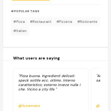
#POPULAR TAGS
#Pizza
#Restaurant
#Pizzeria
#Ristorante
#Italien
What users are saying
"Pizza buona. Ingredienti delicati:
"Andato 
speck sottile ecc. ottimo. Interno
salone d
caratteristico; esterno invece nulla i
che. Vicino a city life "
@lucamazz
@