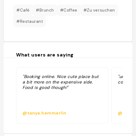
#Café
#Brunch
#Coffee
#Zu versuchen
#Restaurant
What users are saying
"Booking online. Nice cute place but
"un po’ 
a bit more on the expensive side.
contanti
Food is good though!"
@tanya.hemmerlin
@blufri