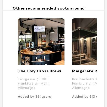
Other recommended spots around
The Holy Cross Brewing Society
Fahrgasse 7, 60311
Braubachstraße 18, 
Frankfurt am Main,
Frankfurt am Main,
Allemagne
Allemagne
Added by
361
users
Added by
310
users