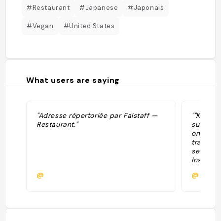
#Restaurant
#Japanese
#Japonais
#Vegan
#United States
What users are saying
"Adresse répertoriée par Falstaff —
""Kajitsu
Restaurant."
subtlety
on the p
traditio
second-f
Inside, i
seating;
@
@matt
charming
skill of 
in no ti
or meat. 
harmony