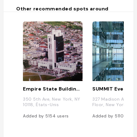
Other recommended spots around
Empire State Building - Virgo Business Centers
SUMMIT Events
350 5th Ave, New York, NY
327 Madison Avenue
10118, États-Unis
Floor, New York 1001
Added by
5154
users
Added by
5110
users