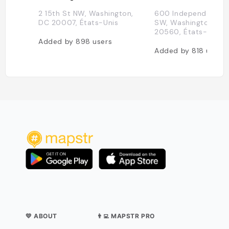
2 15th St NW, Washington,
600 Independence 
DC 20007, États-Unis
SW, Washington, DC
20560, États-Unis
Added by
898
users
Added by
818
users
💛 ABOUT
👨‍💻 MAPSTR PRO