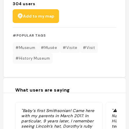
304
users
Add to my map
#POPULAR TAGS
#Museum
#Musée
#Visite
#Visit
#History Museum
What users are saying
"Baby’s first Smithsonian! Came here
"⚠️ 10:0
with my parents in March 2017. In
Nationa
particular, 9 years later, I remember
History'
seeing Lincoln’s hat, Dorothy’s ruby
tell the