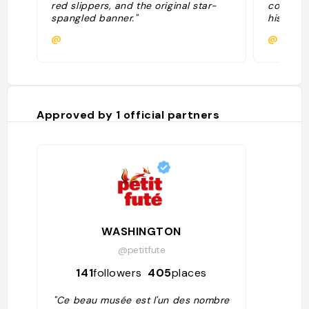
red slippers, and the original star-
collectio
spangled banner."
historica
through 
@
@nchav
suggests
Spangled
from Gre
during t
Dorothy'
Wizard o
Approved by
1
official partners
kitchen,
inaugura
Ladies" 
ongoing,
include 
la carret
WASHINGTON
@petitfute
141
followers
405
places
"Ce beau musée est l'un des nombre